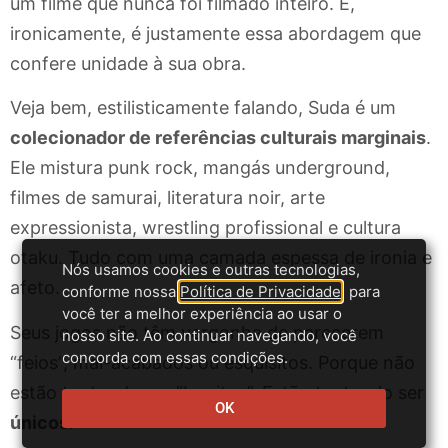
um filme que nunca foi filmado inteiro. E,
ironicamente, é justamente essa abordagem que
confere unidade à sua obra.
Veja bem, estilisticamente falando, Suda é um
colecionador de referências culturais marginais
.
Ele mistura punk rock, mangás underground,
filmes de samurai, literatura noir, arte
expressionista, wrestling profissional e cultura
otaku. Tudo com uma camada espessa de ironia e
Nós usamos cookies e outras tecnologias,
afeto.
conforme nossa
Política de Privacidade
, para
você ter a melhor experiência ao usar o
Seus jogos não têm vergonha de parecerem
nosso site. Ao continuar navegando, você
concorda com essas condições.
“feios”, mal-acabados ou esquisitos. Porque não
estão tentando ser “bonitos”. Estão tentando ser
OK
únicos
.