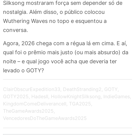
Silksong mostraram força sem depender só de
nostalgia. Além disso, o público colocou
Wuthering Waves no topo e esquentou a
conversa.
Agora, 2026 chega com a régua lá em cima. E aí,
qual foi o prêmio mais justo (ou mais absurdo) da
noite – e qual jogo você acha que deveria ter
levado o GOTY?
ClairObscurExpedition33
,
DeathStranding2
,
GOTY
,
GOTY2025
,
HadesII
,
HollowKnightSilksong
,
IndieGames
,
KingdomComeDeliveranceII
,
TGA2025
,
TheGameAwards2025
,
VencedoresDoTheGameAwards2025