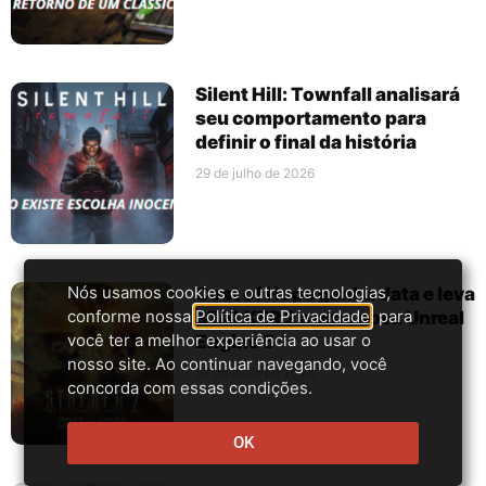
Silent Hill: Townfall analisará
seu comportamento para
definir o final da história
29 de julho de 2026
Nós usamos cookies e outras tecnologias,
Cost of Hope ganha data e leva
conforme nossa
Política de Privacidade
, para
STALKER 2 a uma nova Unreal
você ter a melhor experiência ao usar o
Engine 5
nosso site. Ao continuar navegando, você
27 de julho de 2026
concorda com essas condições.
OK