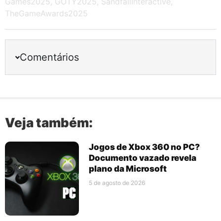
Games2025
,
GOTY2025
,
SandfallInteractive
,
TheGameAwards2025
Comentários
Veja também:
Jogos de Xbox 360 no PC?
Documento vazado revela
plano da Microsoft
5 de agosto de 2026