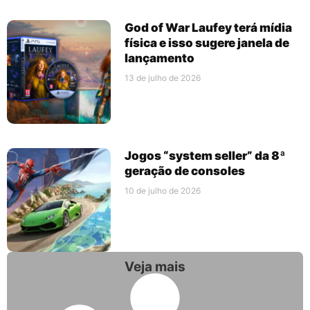
God of War Laufey terá mídia
física e isso sugere janela de
lançamento
13 de julho de 2026
Jogos “system seller” da 8ª
geração de consoles
10 de julho de 2026
Veja mais