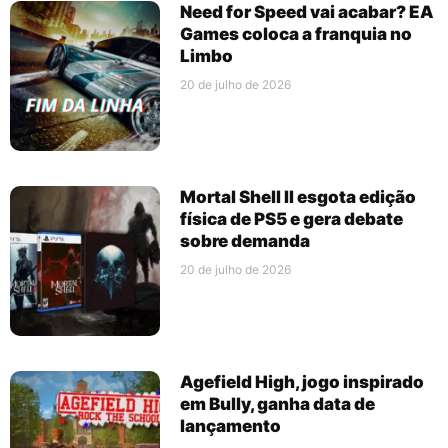
Need for Speed vai acabar? EA
Games coloca a franquia no
Limbo
20 de julho de 2026
Mortal Shell II esgota edição
física de PS5 e gera debate
sobre demanda
20 de julho de 2026
Agefield High, jogo inspirado
em Bully, ganha data de
lançamento