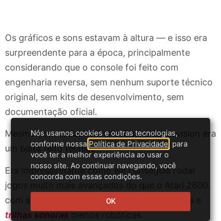
Os gráficos e sons estavam à altura — e isso era
surpreendente para a época, principalmente
considerando que o console foi feito com
engenharia reversa, sem nenhum suporte técnico
original, sem kits de desenvolvimento, sem
documentação oficial.
Nós usamos cookies e outras tecnologias,
Mesmo com todas as limitações, o Splicevision era
conforme nossa
Política de Privacidade
, para
um baita feito técnico.
você ter a melhor experiência ao usar o
nosso site. Ao continuar navegando, você
Era impressionante como ele conseguia rodar
concorda com essas condições.
jogos muito mais avançados do que o Atari 2600,
com sprites maiores,
animações
mais suaves e
OK
trilhas sonoras
menos robóticas.