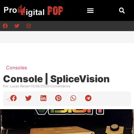
Consoles
Console | SpliceVision
Por:
Lucas Renan
13/06/2025
Comentários