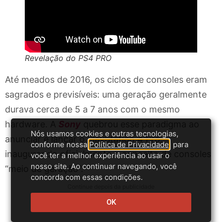
Revelação do PS4 PRO
Até meados de 2016, os ciclos de consoles eram
sagrados e previsíveis: uma geração geralmente
durava cerca de 5 a 7 anos com o mesmo
hardware. A
Sony
quebrou esse paradigma ao
Nós usamos cookies e outras tecnologias,
anunciar e lançar o PlayStation 4 Pro,
conforme nossa
Política de Privacidade
, para
inaugurando oficialmente o conceito de consoles
você ter a melhor experiência ao usar o
nosso site. Ao continuar navegando, você
“meio de geração”.
concorda com essas condições.
Continue depois da publicidade
OK