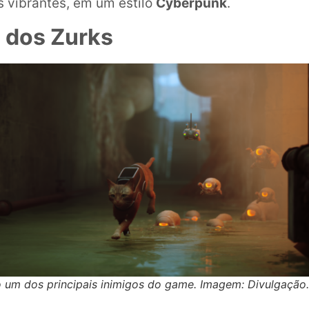
s vibrantes, em um estilo
Cyberpunk
.
 dos Zurks
 um dos principais inimigos do game. Imagem: Divulgação.