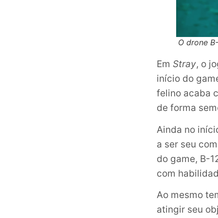
O drone B-
Em
Stray
, o 
início do gam
felino acaba 
de forma sem
Ainda no iníc
a ser seu com
do game, B-12
com habilidad
Ao mesmo temp
atingir seu o