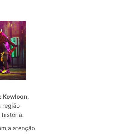
e Kowloon
,
a região
história.
am a atenção