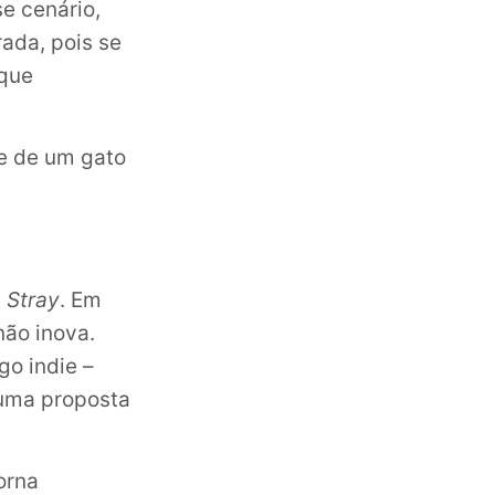
e cenário,
ada, pois se
 que
de de um gato
m
Stray
. Em
ão inova.
go indie –
 uma proposta
orna