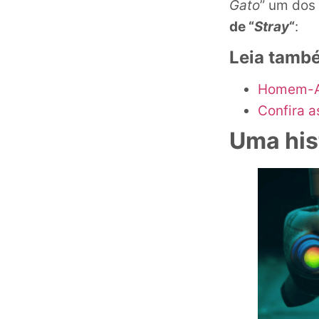
Gato
” um dos
de “
Stray
“
:
Leia tamb
Homem-Ar
Confira 
Uma his