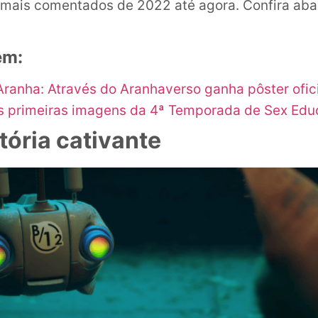
 mais comentados de 2022 até agora. Confira aba
ém:
anha: Através do Aranhaverso ganha pôster ofici
as primeiras imagens da 4ª Temporada de Sex Edu
tória cativante