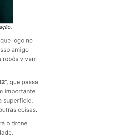
ação.
 que logo no
Nosso amigo
s robôs vivem
12
“, que passa
em importante
 superfície,
utras coisas.
ra o drone
dade.