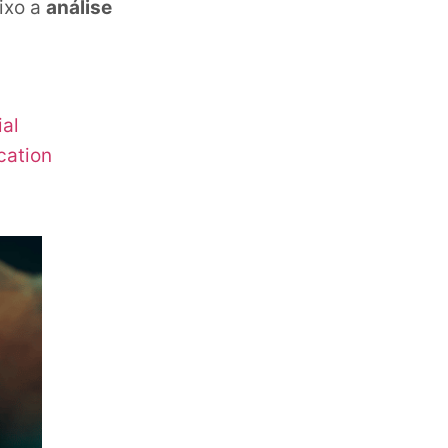
ixo a
análise
al
cation