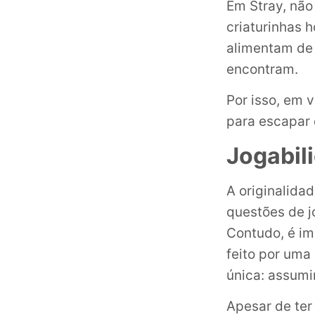
Em Stray, nã
criaturinhas h
alimentam de 
encontram.
Por isso, em 
para escapar
Jogabil
A originalida
questões de j
Contudo, é im
feito por uma
única: assumi
Apesar de ter