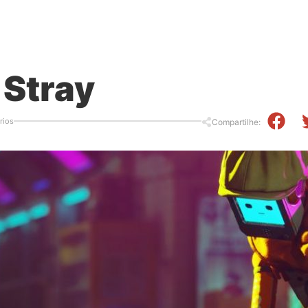
 Stray
rios
Compartilhe: