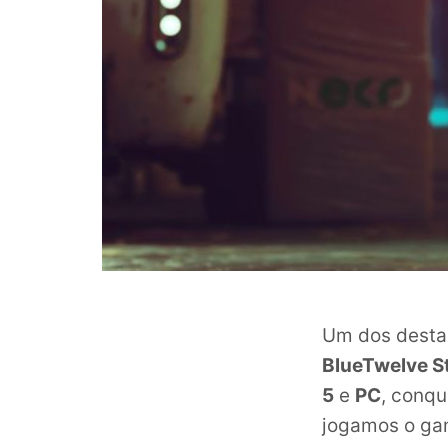
Um dos destaq
BlueTwelve S
5
e
PC
, conqu
jogamos o gam