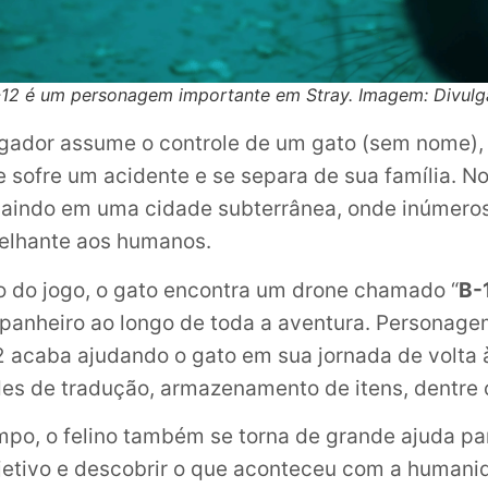
12 é um personagem importante em Stray. Imagem: Divulg
jogador assume o controle de um gato (sem nome),
e sofre um acidente e se separa de sua família. 
caindo em uma cidade subterrânea, onde inúmero
elhante aos humanos.
io do jogo, o gato encontra um drone chamado “
B-
panheiro ao longo de toda a aventura. Personag
 acaba ajudando o gato em sua jornada de volta à
es de tradução, armazenamento de itens, dentre o
o, o felino também se torna de grande ajuda pa
bjetivo e descobrir o que aconteceu com a humani