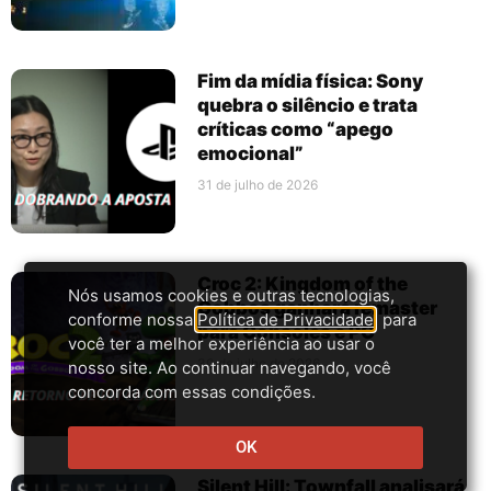
Fim da mídia física: Sony
quebra o silêncio e trata
críticas como “apego
emocional”
31 de julho de 2026
Croc 2: Kingdom of the
Nós usamos cookies e outras tecnologias,
Gobbos ganhará remaster
conforme nossa
Política de Privacidade
, para
para Consoles e PC
você ter a melhor experiência ao usar o
30 de julho de 2026
nosso site. Ao continuar navegando, você
concorda com essas condições.
OK
Silent Hill: Townfall analisará