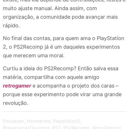
muito ajuste manual. Ainda assim, com
organização, a comunidade pode avançar mais
rápido.
No final das contas, para quem ama o PlayStation
2, o PS2Recomp já é um daqueles experimentos
que merecem uma moral.
Curtiu a ideia do PS2Recomp? Então salva essa
matéria, compartilha com aquele amigo
retrogamer
e acompanha o projeto dos caras –
porque esse experimento pode virar uma grande
revolução.
Emulacao
,
Homebrew
,
Playstation2
,
PreservacaoDeJogos
,
PS2
,
PS2Recomp
,
RetroGaming
,