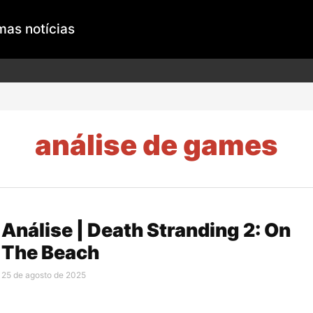
mas notícias
análise de games
Análise | Death Stranding 2: On
The Beach
25 de agosto de 2025