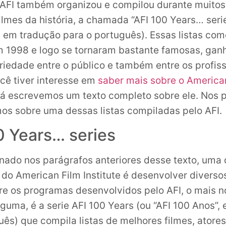
 AFI também organizou e compilou durante muitos 
ilmes da história, a chamada “AFI 100 Years… serie
, em tradução para o português). Essas listas co
m 1998 e logo se tornaram bastante famosas, ga
riedade entre o público e também entre os profiss
cê tiver interesse em
saber mais sobre o America
 já escrevemos um texto completo sobre ele. Nos 
mos sobre uma dessas listas compiladas pelo AFI.
0 Years… series
ado nos parágrafos anteriores desse texto, uma
do American Film Institute é desenvolver divers
tre os programas desenvolvidos pelo AFI, o mais no
guma, é a serie AFI 100 Years (ou “AFI 100 Anos”,
ês) que compila listas de melhores filmes, atores,