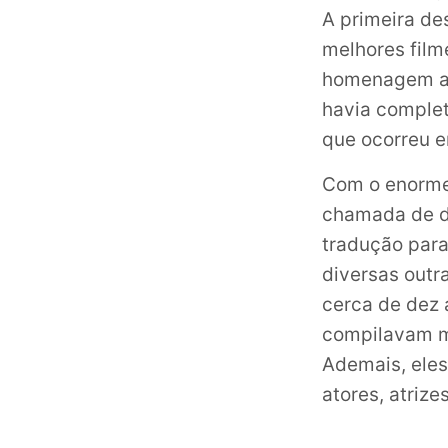
A primeira de
melhores film
homenagem ao
havia complet
que ocorreu e
Com o enorme 
chamada de de
tradução para
diversas outr
cerca de dez 
compilavam me
Ademais, ele
atores, atrize