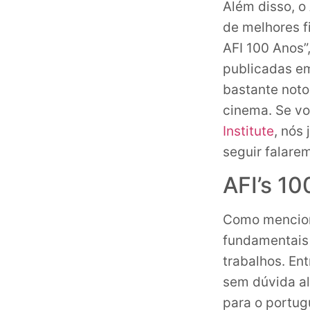
Além disso, o
de melhores f
AFI 100 Anos”
publicadas e
bastante noto
cinema. Se vo
Institute
, nós
seguir falare
AFI’s 10
Como mencion
fundamentais 
trabalhos. En
sem dúvida al
para o portugu