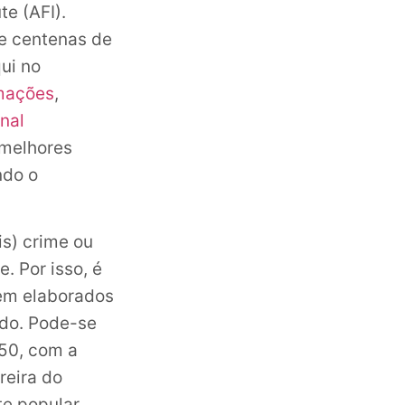
e (AFI).
de centenas de
ui no
mações
,
unal
 melhores
ndo o
s) crime ou
. Por isso, é
em elaborados
do. Pode-se
50, com a
reira do
e popular,