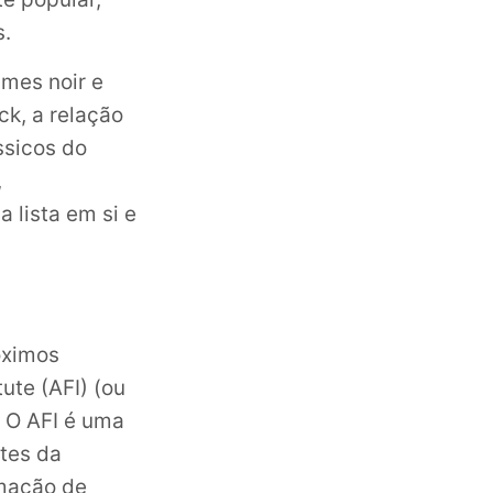
s.
lmes noir e
ck, a relação
ssicos do
,
 lista em si e
óximos
ute (AFI) (ou
. O AFI é uma
tes da
rmação de