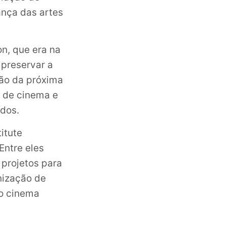
nça das artes
on, que era na
 preservar a
ção da próxima
 de cinema e
idos.
itute
Entre eles
projetos para
nização de
do cinema