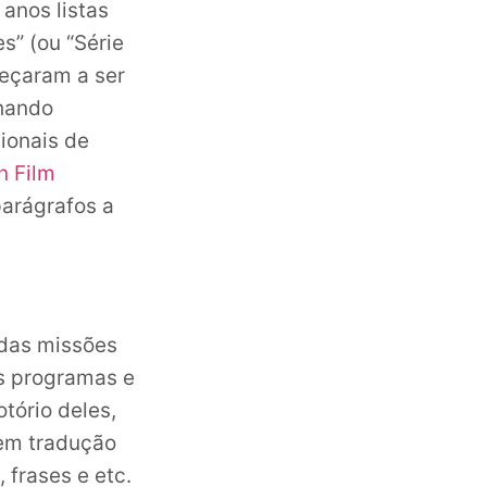
anos listas
s” (ou “Série
meçaram a ser
nhando
ionais de
n Film
parágrafos a
 das missões
os programas e
tório deles,
 em tradução
 frases e etc.