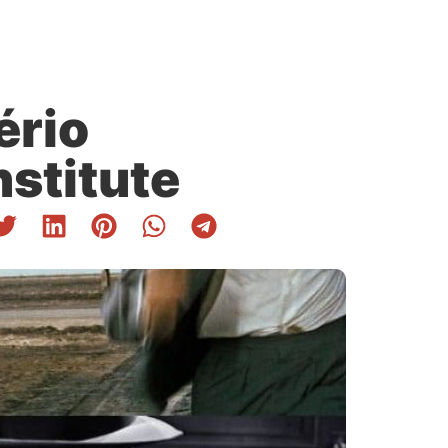
ério
stitute