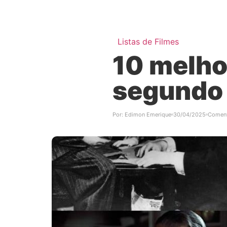
Listas de Filmes
10 melho
segundo 
Por:
Edimon Emerique
30/04/2025
Coment