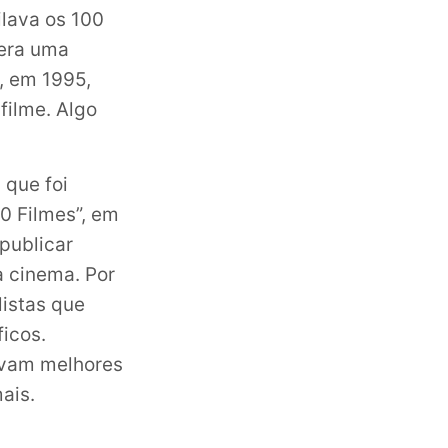
ilava os 100
 era uma
, em 1995,
filme. Algo
 que foi
0 Filmes”, em
 publicar
a cinema. Por
listas que
icos.
avam melhores
mais.