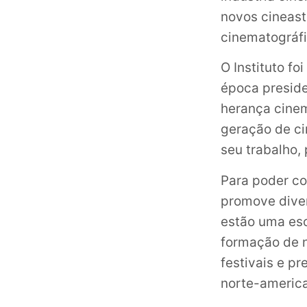
novos cineas
cinematográfi
O Instituto f
época preside
herança cinem
geração de c
seu trabalho,
Para poder co
promove diver
estão uma esc
formação de n
festivais e p
norte-americ