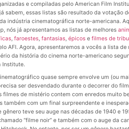
anizadas e compiladas pelo American Film Institut
á sabem, essas listas são resultado da votação 
 da indústria cinematográfica norte-americana. Aq
op, nós já apresentamos as listas de melhores
ani
ficas
,
faroestes
,
fantasias
,
épicos
e
filmes de trib
lo AFI. Agora, apresentaremos a vocês a lista de
tério da história do cinema norte-americano segu
Institute.
inematográfico quase sempre envolve um (ou mai
precisa ser desvendado durante o decorrer do filme
 filmes de mistério contem com enredos muito b
es também com um final surpreendente e inespera
e gênero teve seu auge nas décadas de 1940 e 19
hamado “filme noir” e também com o auge da car
 Hitchcock. No entanto, por ser um gênero bastant