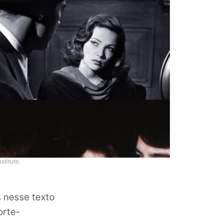
stitute.
 nesse texto
orte-