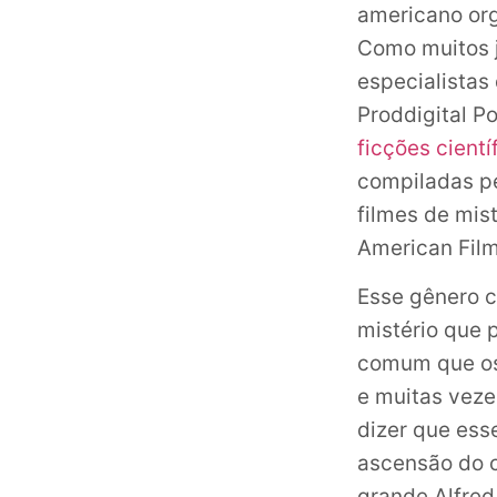
americano org
Como muitos j
especialistas
Proddigital P
ficções cientí
compiladas pe
filmes de mis
American Film 
Esse gênero c
mistério que 
comum que os
e muitas vez
dizer que ess
ascensão do c
grande Alfred