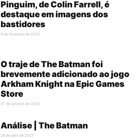
Pinguim, de Colin Farrell, é
destaque em imagens dos
bastidores
6 de fevereiro de 2024
O traje de The Batman foi
brevemente adicionado ao jogo
Arkham Knight na Epic Games
Store
27 de outubro de 2023
Análise | The Batman
28 de abril de 2023