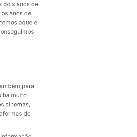
s dois anos de
 os anos de
 temos aquele
 conseguimos
 também para
o há muito
os cinemas,
taformas de
 informação,