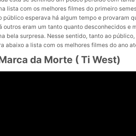
 lista com os melhores filmes do primeiro semes
o público esperava há algum tempo e provaram qu
Já outros eram um tanto quanto desconhecidos e
a bela surpresa. Nesse sentido, tanto ao público,
ira abaixo a lista com os melhores filmes do ano at
A Marca da Morte
( Ti West)