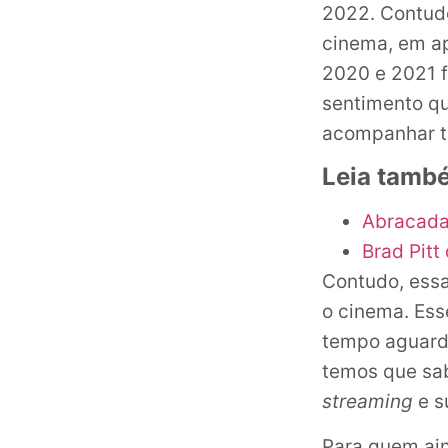
2022. Contudo
cinema, em ap
2020 e 2021 f
sentimento qu
acompanhar t
Leia tamb
Abracadab
Brad Pitt 
Contudo, essa
o cinema. Ess
tempo aguarda
temos que sab
streaming
e s
Para quem ain