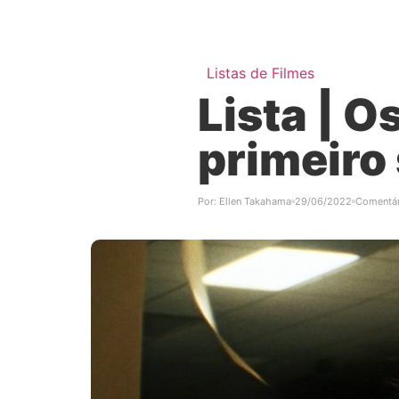
Listas de Filmes
Lista | O
primeiro
Por:
Ellen Takahama
29/06/2022
Comentár