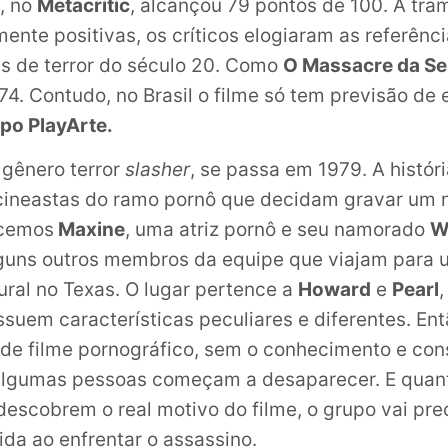
, no
Metacritic
, alcançou 79 pontos de 100. A tra
mente positivas, os críticos elogiaram as referênc
s de terror do século 20. Como
O Massacre da Se
4. Contudo, no Brasil o filme só tem previsão de 
po PlayArte.
 gênero terror
slasher
, se passa em 1979. A histó
ineastas do ramo pornô que decidam gravar um n
ecemos
Maxine
, uma atriz pornô e seu namorado
W
lguns outros membros da equipe que viajam para
ural no Texas. O lugar pertence a
Howard
e
Pearl
suem características peculiares e diferentes. Entã
de filme pornográfico, sem o conhecimento e co
 algumas pessoas começam a desaparecer. E quan
descobrem o real motivo do filme, o grupo vai prec
ida ao enfrentar o assassino.