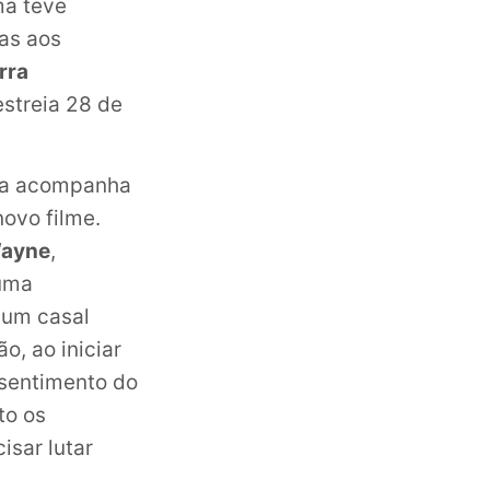
ma teve
ias aos
rra
estreia 28 de
ria acompanha
ovo filme.
ayne
,
 uma
, um casal
o, ao iniciar
nsentimento do
to os
isar lutar