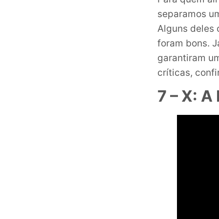
separamos uma
Alguns deles 
foram bons. 
garantiram um
críticas, conf
7 – X: 