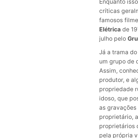
Enquanto isso
críticas geral
famosos filme
Elétrica
de 197
julho pelo
Gru
Já a trama do
um grupo de c
Assim, conh
produtor, e a
propriedade r
idoso, que pos
as gravações 
proprietário,
proprietários 
pela própria v