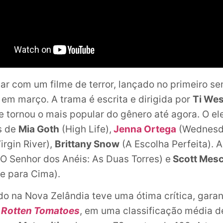
 com um filme de terror, lançado no primeiro s
em março. A trama é escrita e dirigida por
Ti Wes
e tornou o mais popular do gênero até agora. O e
s de
Mia Goth
(High Life),
Jenna Ortega
(Wednesd
irgin River),
Brittany Snow
(A Escolha Perfeita). A
O Senhor dos Anéis: As Duas Torres) e
Scott Mesc
e para Cima).
do na Nova Zelândia teve uma ótima crítica, gara
o
Rotten Tomatoes
, em uma classificação média de