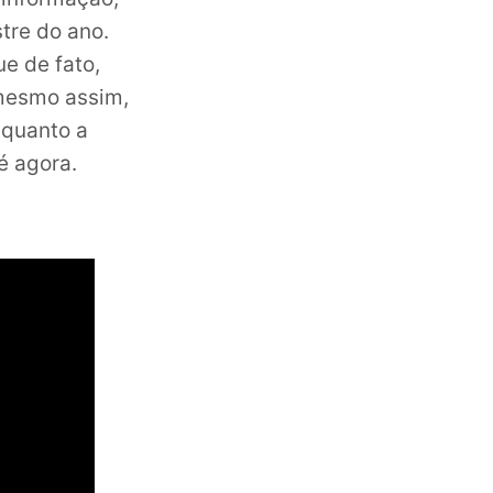
tre do ano.
e de fato,
 mesmo assim,
 quanto a
é agora.