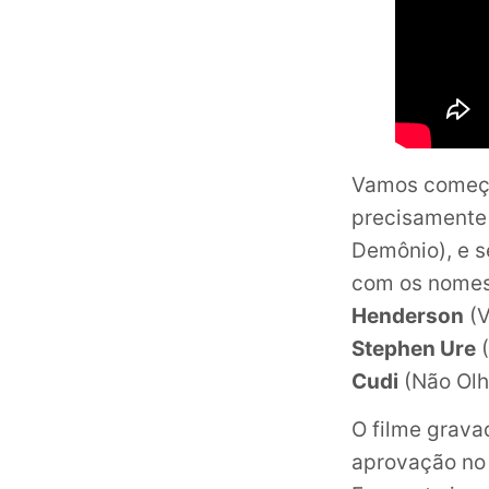
Vamos começar
precisamente 
Demônio), e s
com os nome
Henderson
(V
Stephen Ure
(
Cudi
(Não Olh
O filme grava
aprovação n