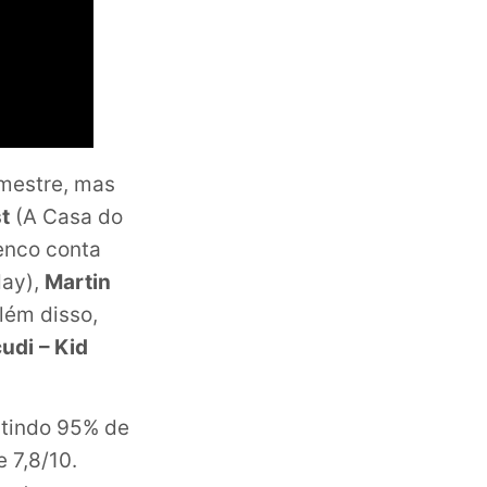
emestre, mas
t
(A Casa do
lenco conta
ay),
Martin
lém disso,
udi
– Kid
ntindo 95% de
 7,8/10.