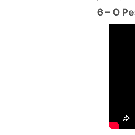
6 – O P