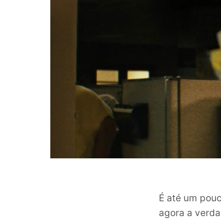
É até um pouc
agora a verd