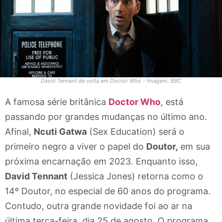
David Tennant de volta em Doctor Who - Imagem: BBC
A famosa série britânica
Doctor Who
, está
passando por grandes mudanças no último ano.
Afinal,
Ncuti Gatwa
(Sex Education) será o
primeiro negro a viver o papel do
Doutor,
em sua
próxima encarnação em 2023. Enquanto isso,
David Tennant
(Jessica Jones) retorna como o
14º Doutor, no especial de 60 anos do programa.
Contudo, outra grande novidade foi ao ar na
última terça-feira, dia 25 de agosto. O programa