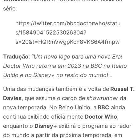
série:
https://twitter.com/bbcdoctorwho/statu
s/1584904152253026304?
s=20&t=HQRmVwgpKcF8VKS6A4fmpw
Tradução:
“Um novo logo para uma nova Era!
Doctor Who retorna em 2023 na BBC no Reino
Unido e no Disney+ no resto do mundo!”
.
Uma das mudanças também é a volta de
Russel T.
Davies
, que assume o cargo de
showrunner
da
nova temporada. No Reino Unido, a
BBC
ainda
continua exibindo oficialmente
Doctor Who
,
enquanto o
Disney+
exibirá o programa ao redor
do mundo a partir da próxima temporada, em