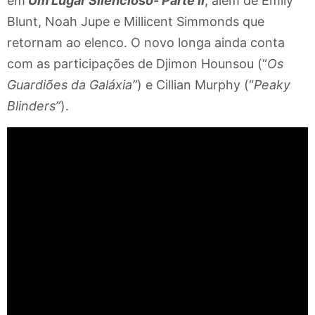
em
Um Lugar Silencioso- Parte II
, além de Emily
Blunt, Noah Jupe e Millicent Simmonds que
retornam ao elenco. O novo longa ainda conta
com as participações de Djimon Hounsou (“
Os
Guardiões da Galáxia”
) e Cillian Murphy (“
Peaky
Blinders”
).