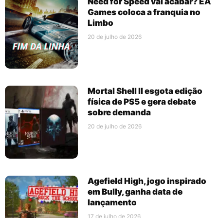
Need for Speed vai acabar? EA
Games coloca a franquia no
Limbo
20 de julho de 2026
Mortal Shell II esgota edição
física de PS5 e gera debate
sobre demanda
20 de julho de 2026
Agefield High, jogo inspirado
em Bully, ganha data de
lançamento
17 de julho de 2026