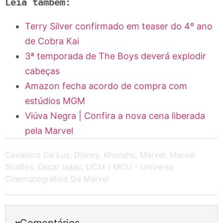
Leia também:
Terry Silver confirmado em teaser do 4º ano
de Cobra Kai
3ª temporada de The Boys deverá explodir
cabeças
Amazon fecha acordo de compra com
estúdios MGM
Viúva Negra | Confira a nova cena liberada
pela Marvel
Cavaleiro Da Lua
,
Disney
,
Khonshu
,
Marvel
,
Marvel
Studios
,
Oscar Isaac
,
UCM / MCU - Universo
Cinematográfico Da Marvel
Comentários