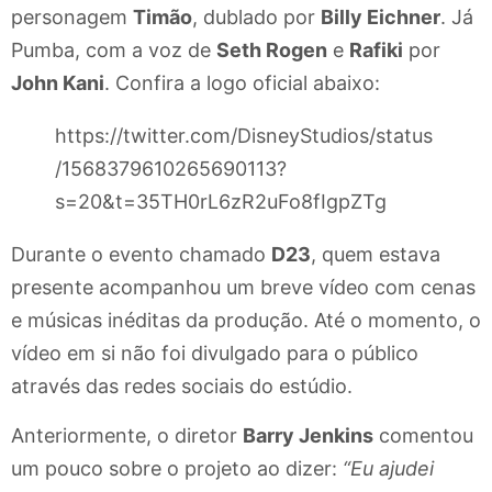
personagem
Timão
, dublado por
Billy Eichner
. Já
Pumba, com a voz de
Seth Rogen
e
Rafiki
por
John Kani
. Confira a logo oficial abaixo:
https://twitter.com/DisneyStudios/status
/1568379610265690113?
s=20&t=35TH0rL6zR2uFo8fIgpZTg
Durante o evento chamado
D23
, quem estava
presente acompanhou um breve vídeo com cenas
e músicas inéditas da produção. Até o momento, o
vídeo em si não foi divulgado para o público
através das redes sociais do estúdio.
Anteriormente, o diretor
Barry Jenkins
comentou
um pouco sobre o projeto ao dizer:
“Eu ajudei