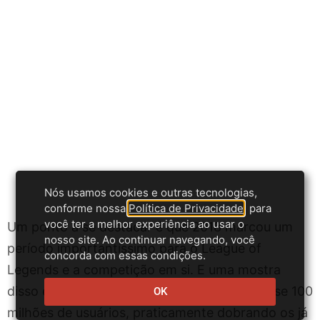
Nós usamos cookies e outras tecnologias,
conforme nossa
Política de Privacidade
, para
você ter a melhor experiência ao usar o
Um ponto a se destacar é que 2018 marcou um
nosso site. Ao continuar navegando, você
período importantíssimo para o League of
concorda com essas condições.
Legends e a competição em si. E uma mostra
disso é que a final foi acompanhada por quase 100
OK
milhões de usuários, praticamente dobrando os já