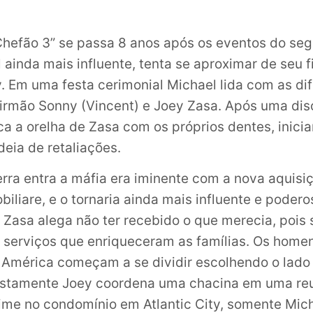
hefão 3” se passa 8 anos após os eventos do seg
 ainda mais influente, tenta se aproximar de seu f
. Em uma festa cerimonial Michael lida com as di
u irmão Sonny (Vincent) e Joey Zasa. Após uma di
ca a orelha de Zasa com os próprios dentes, inic
eia de retaliações.
ra entra a máfia era iminente com a nova aquisi
biliare, e o tornaria ainda mais influente e poder
y Zasa alega não ter recebido o que merecia, pois
 serviços que enriqueceram as famílias. Os home
América começam a se dividir escolhendo o lado
ostamente Joey coordena uma chacina em uma reu
ime no condomínio em Atlantic City, somente Mic