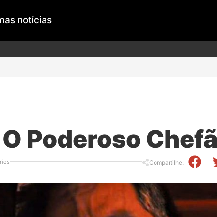
mas notícias
| O Poderoso Chefã
rios
Compartilhe: