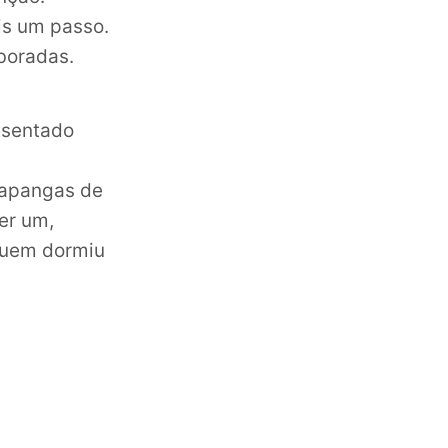
is um passo.
boradas.
esentado
a
capangas de
er um,
 quem dormiu