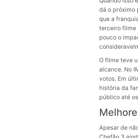
Quando isso é
dá o próximo 
que a franqui
terceiro film
pouco o impact
consideravelm
O filme teve
alcance. No I
votos. Em últ
história da f
público até os
Melhore
Apesar de não
Chefão 3 aind