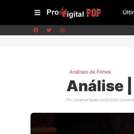
Últi
Análises de Filmes
Análise 
Por:
Jonathan Nunes
24/02/2025
Comentá