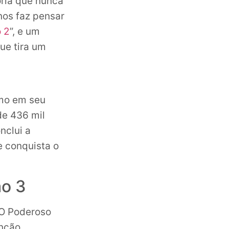
ória que nunca
nos faz pensar
 2
”, e um
ue tira um
mo em seu
de 436 mil
nclui a
e conquista o
ão 3
 O Poderoso
nção.