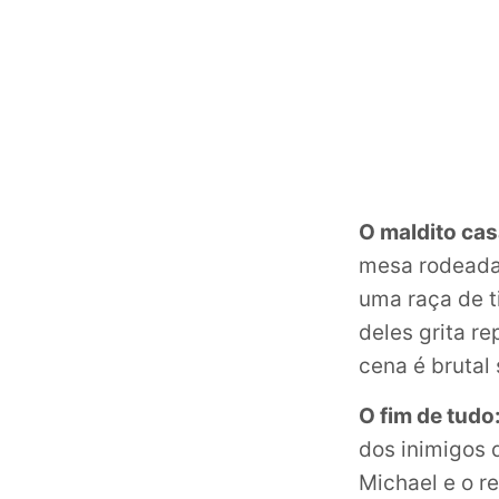
O maldito cas
mesa rodeada 
uma raça de t
deles grita r
cena é brutal
O fim de tudo
dos inimigos 
Michael e o r