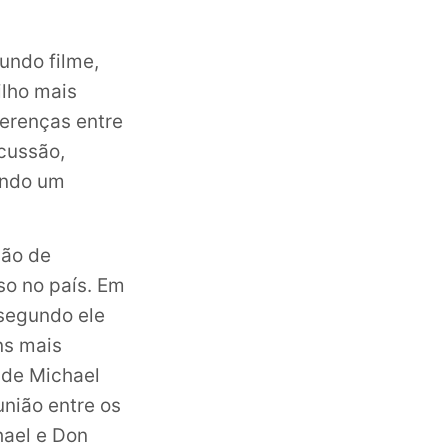
undo filme,
ilho mais
ferenças entre
scussão,
iando um
ção de
oso no país. Em
 segundo ele
ns mais
 de Michael
nião entre os
hael e Don