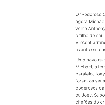
O “Poderoso C
agora Michael
velho Anthony
o filho de se
Vincent arran
evento em cad
Uma nova guer
Michael, a imo
paralelo, Joe
foram os seus
poderosos da 
ou Joey. Sup
chefões do cr