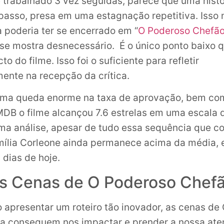
 trabalhado 3 vez seguidas, parece que uma hist
passo, presa em uma estagnação repetitiva. Isso 
a poderia ter se encerrado em “
O Poderoso Chefão
e se mostra desnecessário. É o único ponto baixo q
o do filme. Isso foi o suficiente para refletir
ente na recepção da crítica.
 uma queda enorme na taxa de aprovação, bem co
MDB o filme alcançou 7.6 estrelas em uma escala 
ima análise, apesar de tudo essa sequência que co
amília Corleone ainda permanece acima da média, 
 dias de hoje.
s Cenas de O Poderoso Chef
 apresentar um roteiro tão inovador, as cenas de
a conseguem nos impactar e prender a nossa ate