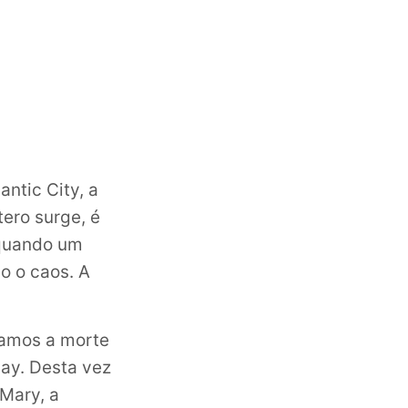
ntic City, a
ero surge, é
 quando um
o o caos. A
lamos a morte
day. Desta vez
 Mary, a