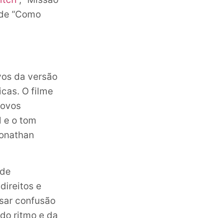
n de “Como
vos da versão
cas. O filme
novos
l e o tom
Jonathan
 de
direitos e
sar confusão
 do ritmo e da