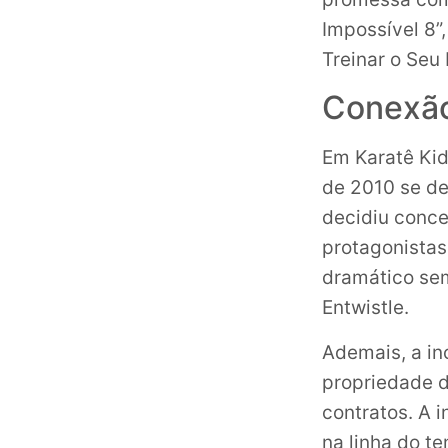
Impossível 8”
Treinar o Seu
Conexão
Em Karatê Kid
de 2010 se de
decidiu conce
protagonistas
dramático sem
Entwistle.
Ademais, a in
propriedade de
contratos. A 
na linha do t