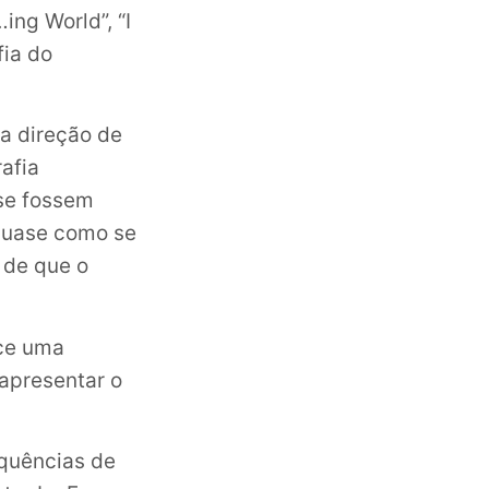
ing World”, “I
fia do
 a direção de
afia
 se fossem
 quase como se
 de que o
ece uma
apresentar o
equências de