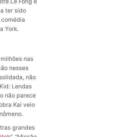
ntre Le Fong e
a ter sido
a comédia
a York.
 milhões nas
ção nesses
solidada, não
 Kid: Lendas
ão não parece
obra Kai veio
enômeno.
utras grandes
titch
”, “Missão