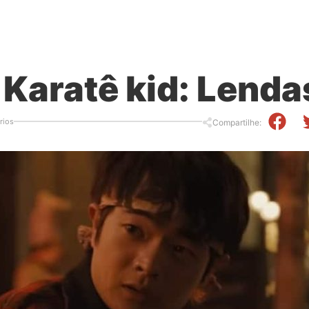
 Karatê kid: Lenda
rios
Compartilhe: