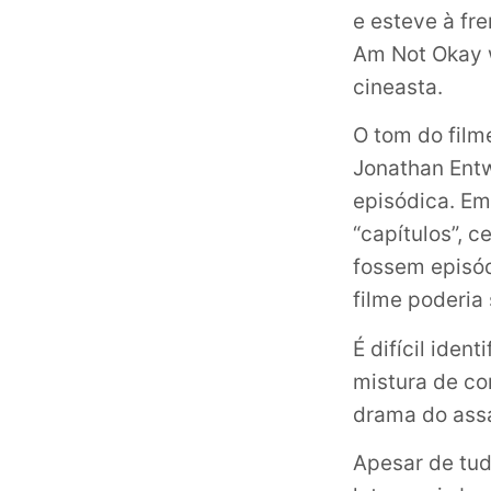
e esteve à fre
Am Not Okay wi
cineasta.
O tom do film
Jonathan Entw
episódica. Em
“capítulos”, 
fossem episód
filme poderia 
É difícil iden
mistura de co
drama do assa
Apesar de tud