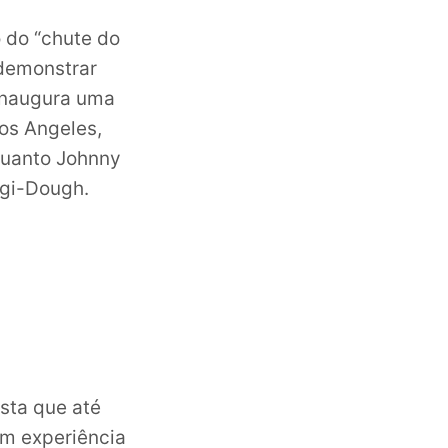
 do “chute do
 demonstrar
 inaugura uma
Los Angeles,
quanto Johnny
agi-Dough.
asta que até
em experiência