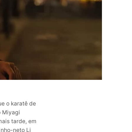
ue o karatê de
o Miyagi
mais tarde, em
inho-neto Li