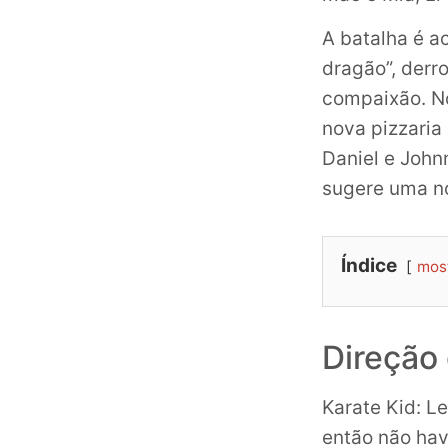
A batalha é a
dragão”, derr
compaixão. No 
nova pizzaria
Daniel e John
sugere uma no
Índice
mos
Direção
Karate Kid: Le
então não hav