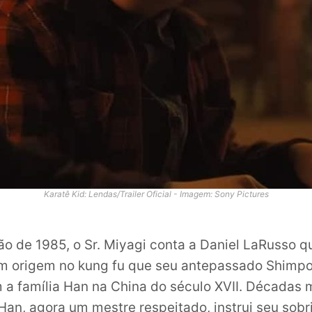
Karatê Kid: Lendas/Trailer Oficial - Imagem: Sony Pictures
ão de 1985, o Sr. Miyagi conta a Daniel LaRusso q
em origem no kung fu que seu antepassado Shimp
a família Han na China do século XVII. Décadas 
 Han, agora um mestre respeitado, instrui seu sobr