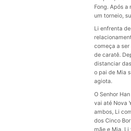
Fong. Após a 
um torneio, s
Li enfrenta d
relacionament
começa a ser 
de caratê. De
distanciar da
o pai de Mia 
agiota.
O Senhor Han 
vai até Nova 
ambos, Li com
dos Cinco Bor
mãe e Mia, Li