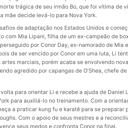
morte trágica de seu irmão Bo, que foi vítima de 
ua mãe decide levá-lo para Nova York.
esafios de adaptação nos Estados Unidos e come
o com Mia Lipani, filha de um ex-campeão de bo
perseguido por Conor Day, ex-namorado de Mia e
pois de ser vencido por Conor em uma luta, Li ten
s artes marciais, porém acaba se envolvendo nov
sendo agredido por capangas de O’Shea, chefe de
volta para orientar Li e recebe a ajuda de Daniel
York para auxiliá-lo no treinamento. Com a orient
eça a praticar kung fu e karatê para se preparar 
oughs. Com o apoio de seus mestres e a reconcil
 vence seus medos e confronta Conor na final.