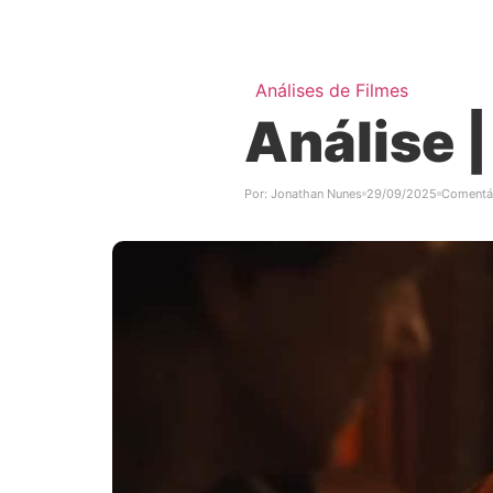
Análises de Filmes
Análise |
Por:
Jonathan Nunes
29/09/2025
Comentá