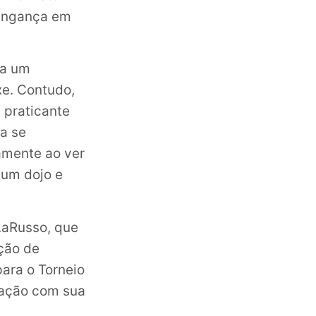
vingança em
ça um
xe. Contudo,
 praticante
ta se
amente ao ver
 um dojo e
 LaRusso, que
ação de
para o Torneio
iação com sua