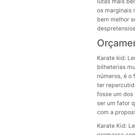
lutas mais be
os marginais 
bem melhor se
despretensios
Orçament
Karate kid: L
bilheterias m
números, é o 
ter repercuti
fosse um dos 
ser um fator 
com a propost
Karate Kid: L
promessa com