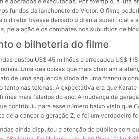
m elaboradas e executadas. Por exemplo, a luta e
nos fundos da lanchonete de Victor. O filme poderi
 o diretor tivesse deixado o drama superficial e 
a, pela ação e os combates nos subúrbios de Nov
o e bilheteria do filme
endas custou US$ 45 milhões e arrecadou US$ 115
undiais. Uma das coisas que mais chamam a aten
fato de uma sequência vinda de uma franquia con
do tanto nas telonas. A expectativa era que Karate
filmes mais falados do ano. A mudança de geraç
que contribuiu para esse número baixo visto que C
a de alcançar a geração Z, e foi um verdadeiro f
endas ainda disputou a atenção do público com o
o “
Bailarina: Do Universo de John Wick
”, “
Lilo & S