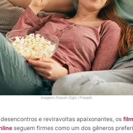
Imagem: Drazen Zigic / Freepik
, desencontros e reviravoltas apaixonantes, os
fil
nline
seguem firmes como um dos gêneros prefer