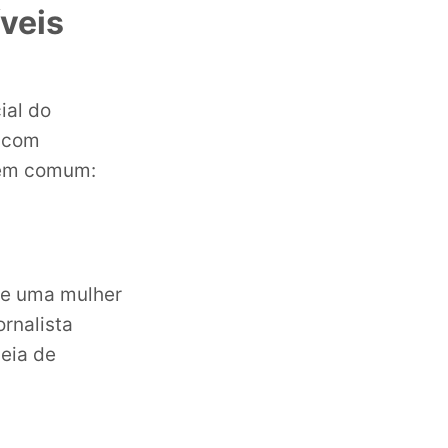
veis
ial do
s com
o em comum:
bre uma mulher
rnalista
heia de