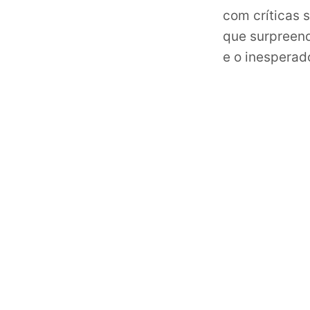
com críticas 
que surpreend
e o inesperad