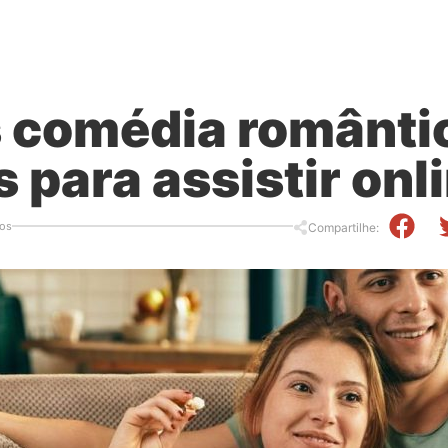
s comédia românti
 para assistir onl
os
Compartilhe: