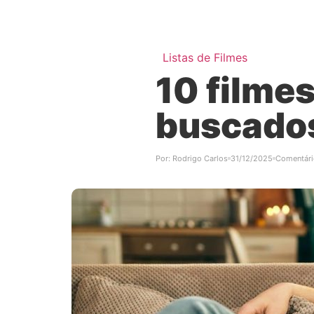
Listas de Filmes
10 filme
buscados
Por:
Rodrigo Carlos
31/12/2025
Comentári