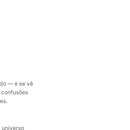
ado — e se vê
s confusões
es.
 universo