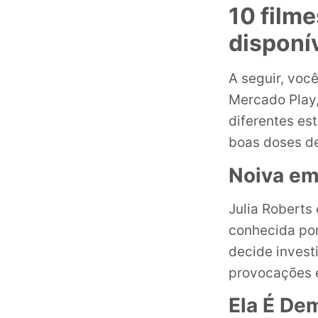
10 film
disponí
A seguir, voc
Mercado Play,
diferentes es
boas doses d
Noiva em
Julia Roberts
conhecida por
decide invest
provocações e
Ela É De