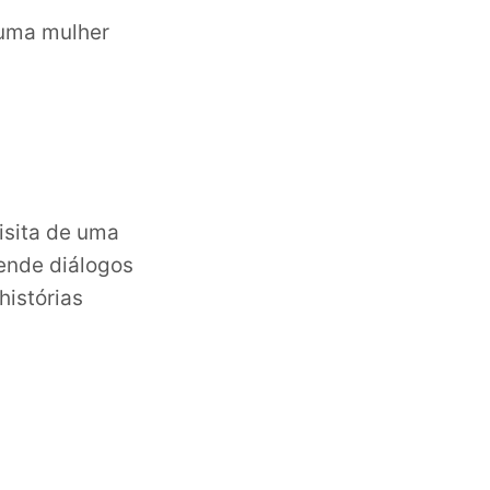
 uma mulher
s
sita de uma
rende diálogos
histórias