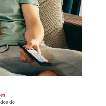
mes
idos do