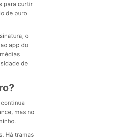
 para curtir
lo de puro
sinatura, o
 ao app do
omédias
ssidade de
ro?
 continua
ance, mas no
minho.
as. Há tramas