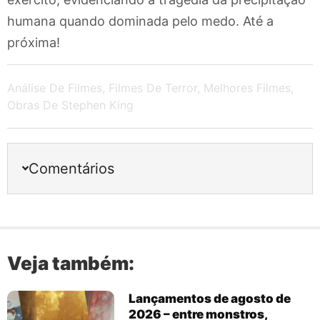
humana quando dominada pelo medo. Até a
próxima!
Análise De Filmes
,
Filmes De Terror
,
Melhores Filmes
,
Obras De Stephen King
Comentários
Veja também:
Lançamentos de agosto de
2026 – entre monstros,