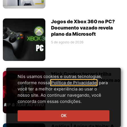
Jogos de Xbox 360 no PC?
Documento vazado revela
plano da Microsoft
5 de agosto de 2026
Mick Gordon tocará trilha
Nós usamos cookies e outras tecnologias,
sonora completa de Doom ao
conforme nossa
Política de Privacidade
, para
vivo em Manchester
você ter a melhor experiência ao usar o
nosso site. Ao continuar navegando, você
5 de agosto de 2026
concorda com essas condições.
OK
Análise | Anjos da Noite: A