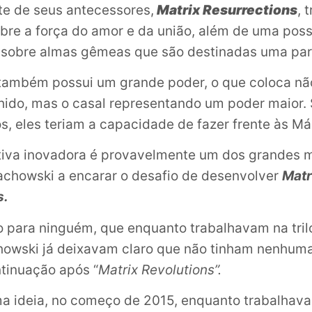
e de seus antecessores,
Matrix Resurrections
, 
e a força do amor e da união, além de uma poss
 sobre almas gêmeas que são destinadas uma par
 também possui um grande poder, o que coloca n
hido, mas o casal representando um poder maior.
s, eles teriam a capacidade de fazer frente às Má
tiva inovadora é provavelmente um dos grandes 
chowski a encarar o desafio de desenvolver
Matr
s
.
 para ninguém, que enquanto trabalhavam na trilog
howski já deixavam claro que não tinham nenhuma
tinuação após “
Matrix Revolutions”.
ma ideia, no começo de 2015, enquanto trabalhav