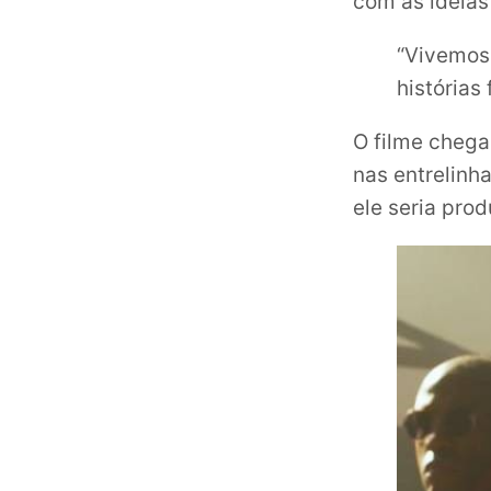
com as ideias 
“Vivemos
histórias
O filme chega
nas entrelinh
ele seria pro