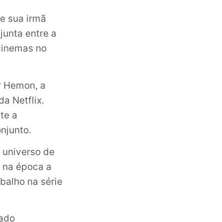
de sua irmã
junta entre a
cinemas no
ar Hemon, a
da Netflix
.
te a
onjunto
.
 universo de
, na época a
balho na série
iado