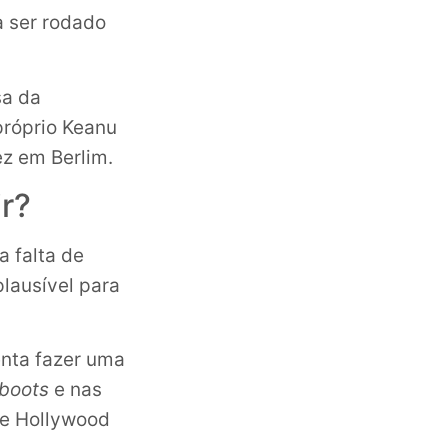
 ser rodado
sa da
próprio Keanu
z em Berlim.
ir?
a falta de
 plausível para
enta fazer uma
boots
e nas
de Hollywood