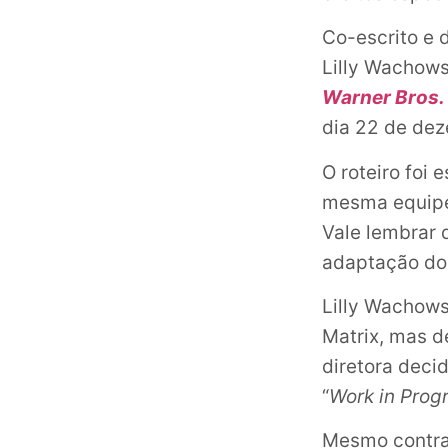
Co-escrito e 
Lilly Wachowsk
Warner Bros.
dia 22 de de
O roteiro foi
mesma equipe 
Vale lembrar 
adaptação do
Lilly Wachows
Matrix, mas d
diretora deci
“
Work in Prog
Mesmo contrar