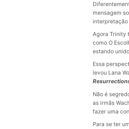
Diferentement
mensagem sobr
interpretação
Agora Trinity
como O Escol
estando unido
Essa perspec
levou Lana Wa
Resurrection
Não é segredo
as irmãs Wac
fazer uma con
Para se ter u