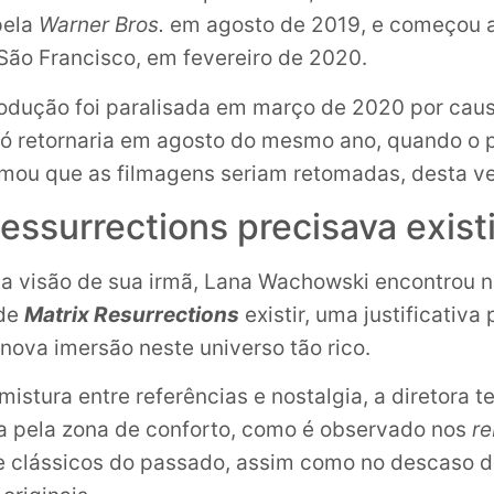
pela
Warner Bros.
em agosto de 2019, e começou a
São Francisco, em fevereiro de 2020.
odução foi paralisada em março de 2020 por cau
ó retornaria em agosto do mesmo ano, quando o 
mou que as filmagens seriam retomadas, desta ve
essurrections precisava exist
da visão de sua irmã, Lana Wachowski encontrou n
 de
Matrix Resurrections
existir, uma justificativa
nova imersão neste universo tão rico.
istura entre referências e nostalgia, a diretora t
ca pela zona de conforto, como é observado nos
re
e clássicos do passado, assim como no descaso 