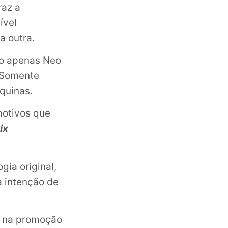
traz a
ível
a outra.
ão apenas Neo
 Somente
quinas.
motivos que
ix
ia original,
 intenção de
a na promoção