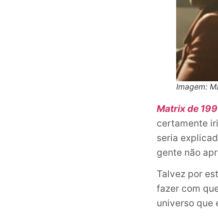
Imagem: Ma
Matrix de 19
certamente ir
seria explic
gente não apr
Talvez por es
fazer com que
universo que