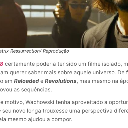
trix Ressurrection/ Reprodução
98
certamente poderia ter sido um filme isolado, m
iam querer saber mais sobre aquele universo. De f
ado em
Reloaded
e
Revolutions
, mas mesmo na épo
ovou as sequências.
te motivo, Wachowski tenha aproveitado a oportu
 seu novo longa trouxesse uma perspectiva difer
 ela mesmo ajudou a compor.