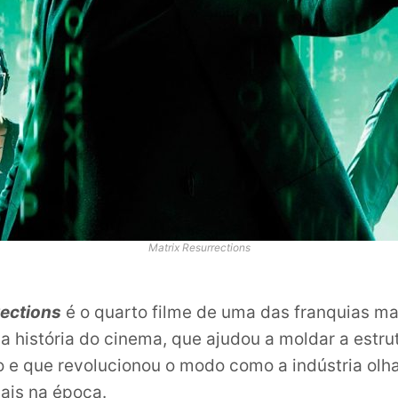
Matrix Resurrections
rections
é o quarto filme de uma das franquias ma
a história do cinema, que ajudou a moldar a estru
 e que revolucionou o modo como a indústria olh
iais na época.