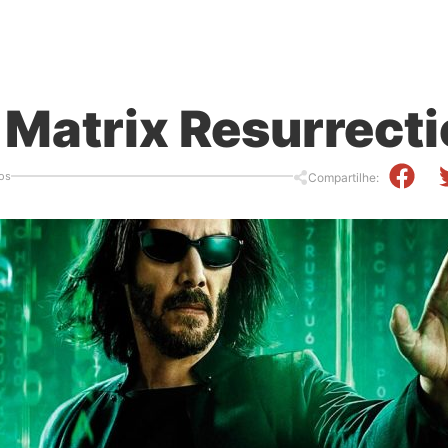
| Matrix Resurrect
os
Compartilhe: