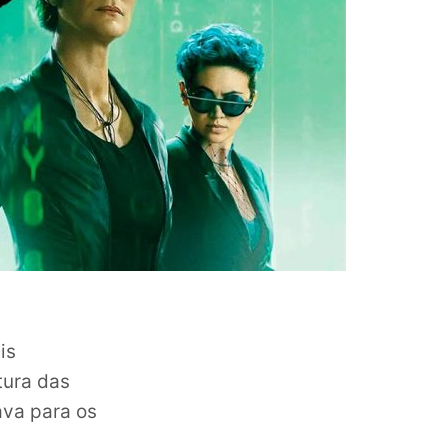
is
tura das
ava para os