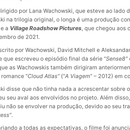
dirigido por Lana Wachowski, que esteve ao lado 
i na trilogia original, o longa é uma produção con
e a
Village Roadshow Pictures
, que chegou aos 
zembro de 2021.
 escrito por Wachowski, David Mitchell e Aleksand
que escreveu o episódio final da série “
Sense8″
que as Wachowskis também dirigiram anteriormen
 romance “
Cloud Atlas”
(“
A Viagem
” – 2012) em c
ki disse que não tinha nada a acrescentar sobre o
eu seu aval aos envolvidos no projeto. Além disso
diu não se envolver na produção, devido ao seu tra
ress”
.
iando a todas as expectativas, o filme foi anunc