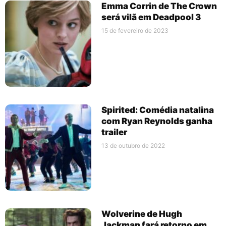
Emma Corrin de The Crown
será vilã em Deadpool 3
15 de fevereiro de 2023
Spirited: Comédia natalina
com Ryan Reynolds ganha
trailer
13 de outubro de 2022
Wolverine de Hugh
Jackman fará retorno em