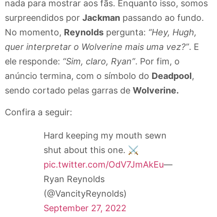
nada para mostrar aos fãs. Enquanto isso, somos
surpreendidos por
Jackman
passando ao fundo.
No momento,
Reynolds
pergunta:
“Hey, Hugh,
quer interpretar o Wolverine mais uma vez?”
. E
ele responde:
“Sim, claro, Ryan”
. Por fim, o
anúncio termina, com o símbolo do
Deadpool
,
sendo cortado pelas garras de
Wolverine.
Confira a seguir:
Hard keeping my mouth sewn
shut about this one. ⚔️
pic.twitter.com/OdV7JmAkEu
—
Ryan Reynolds
(@VancityReynolds)
September 27, 2022