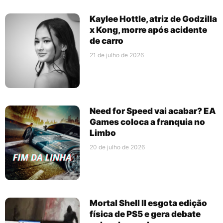
Kaylee Hottle, atriz de Godzilla
x Kong, morre após acidente
de carro
21 de julho de 2026
Need for Speed vai acabar? EA
Games coloca a franquia no
Limbo
20 de julho de 2026
Mortal Shell II esgota edição
física de PS5 e gera debate