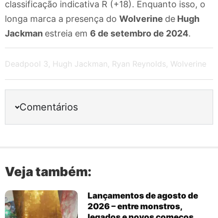
classificação indicativa R (+18). Enquanto isso, o
longa marca a presença do
Wolverine
de
Hugh
Jackman
estreia em
6 de setembro de 2024
.
Deadpool 3
,
Hugh Jackman
,
Ryan Reynolds
,
Wolverine
Comentários
Veja também:
Lançamentos de agosto de
2026 – entre monstros,
legados e novos começos