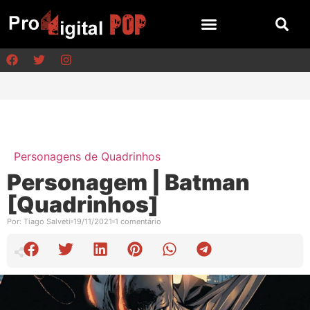
Personagens de Quadrinhos
Personagem | Batman
[Quadrinhos]
Por:
Tiago Salveti
19/11/2021
1 comentário