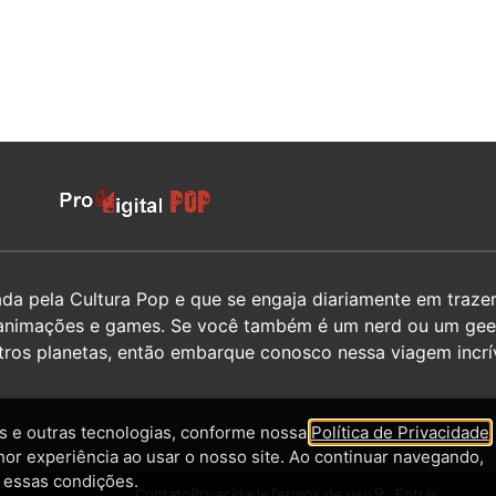
 pela Cultura Pop e que se engaja diariamente em trazer 
hos, animações e games. Se você também é um nerd ou um g
utros planetas, então embarque conosco nessa viagem incrív
 e outras tecnologias, conforme nossa
Política de Privacidade
,
hor experiência ao usar o nosso site. Ao continuar navegando,
 essas condições.
Contato
Privacidade
Termos de uso
Entrar