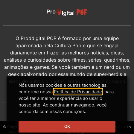
O Proddigital POP é formado por uma equipe
apaixonada pela Cultura Pop e que se engaja
diariamente em trazer as melhores notícias, dicas,
análises e curiosidades sobre filmes, séries, quadrinhos,
animações e games. Se você também é um nerd ou um
geek apaixonado por esse mundo de super-heróis e
seres de outros planetas, então embarque conosco
Nós usamos cookies e outras tecnologias,
nessa viagem incrível.
conforme nossa
Política de Privacidade
, para
você ter a melhor experiência ao usar o
nosso site. Ao continuar navegando, você
concorda com essas condições.
OK
© Copyright 2014-2026 - Proddigital
Contato
Privacidade
Termos de uso
- Todos os direitos reservados
Entrar