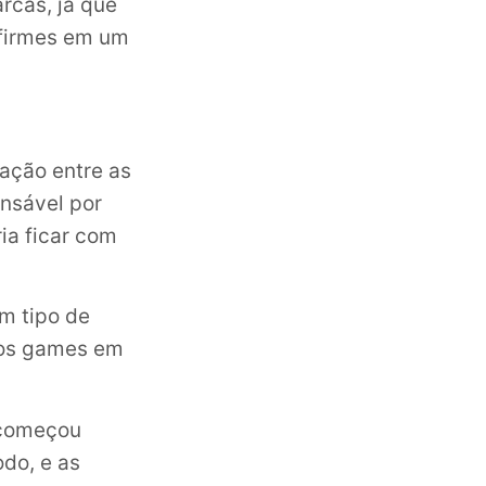
rcas, já que
 firmes em um
iação entre as
nsável por
ria ficar com
um tipo de
s os games em
 começou
odo, e as