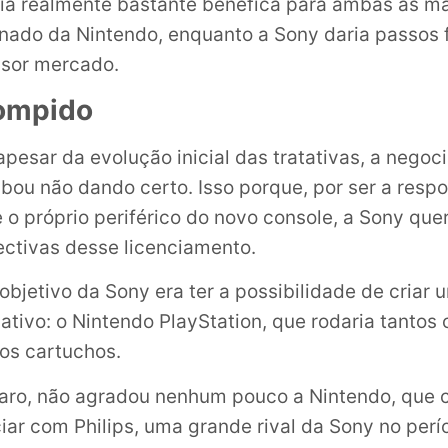
ria realmente bastante benéfica para ambas as ma
inado da Nintendo, enquanto a Sony daria passos
ssor mercado.
ompido
apesar da evolução inicial das tratativas, a negoc
ou não dando certo. Isso porque, por ser a respo
e o próprio periférico do novo console, a Sony que
ectivas desse licenciamento.
objetivo da Sony era ter a possibilidade de criar 
nativo: o Nintendo PlayStation, que rodaria tanto
os cartuchos.
laro, não agradou nenhum pouco a Nintendo, que
iar com Philips, uma grande rival da Sony no perí