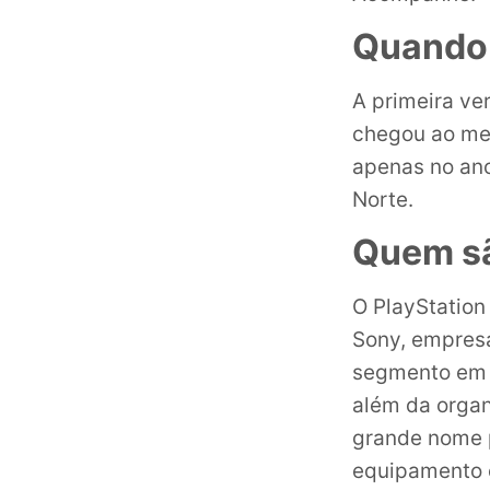
Quando 
A primeira ver
chegou ao mer
apenas no ano
Norte.
Quem sã
O PlayStation
Sony, empresa
segmento em 
além da organ
grande nome p
equipamento 