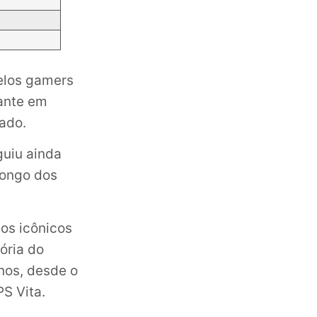
elos gamers
uante em
ado.
guiu ainda
longo dos
 os icônicos
ória do
nos, desde o
S Vita.