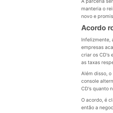
A parceria se
manteria o re
novo e promi
Acordo r
Infelizmente, 
empresas acab
criar os CD’s 
as taxas resp
Além disso, o 
console alter
CD’s quanto n
O acordo, é c
então a negoc