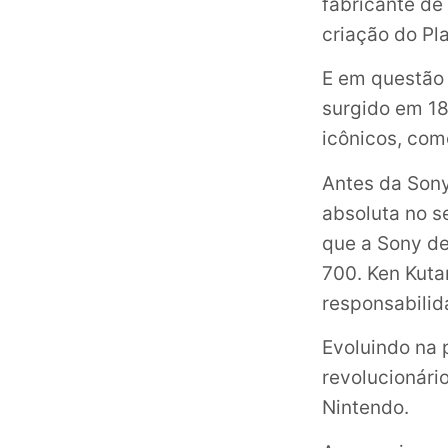
fabricante de
criação do Pl
E em questão 
surgido em 18
icônicos, co
Antes da Sony
absoluta no s
que a Sony de
700. Ken Kuta
responsabilid
Evoluindo na 
revolucionári
Nintendo.