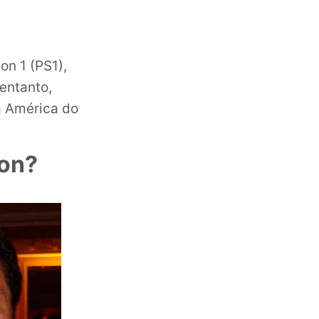
on 1 (PS1),
entanto,
a América do
ion?