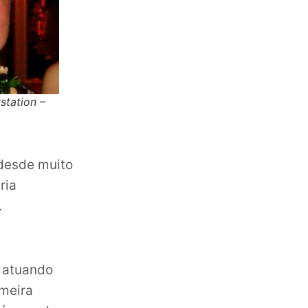
station –
 desde muito
ria
.
e atuando
imeira