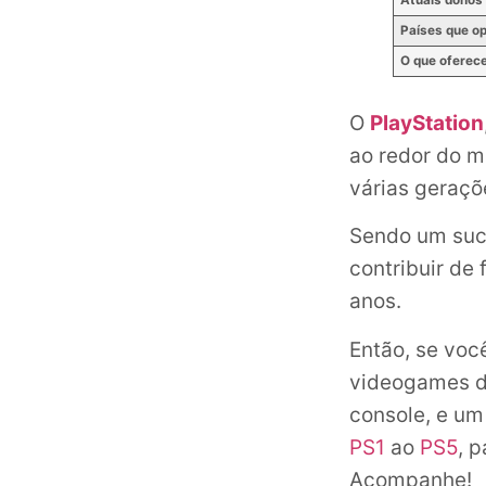
Países que o
O que oferec
O
PlayStation
ao redor do m
várias geraç
Sendo um suce
contribuir de
anos.
Então, se voc
videogames da
console, e um
PS1
ao
PS5
, 
Acompanhe!