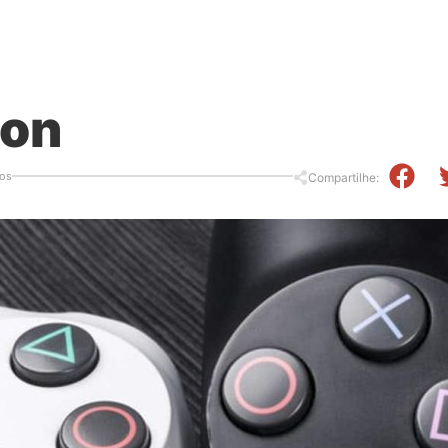
ion
os
Compartilhe: