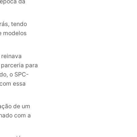
 época da
.
rás, tendo
de modelos
 reinava
 parceria para
do, o SPC-
u com essa
iação de um
lhado com a