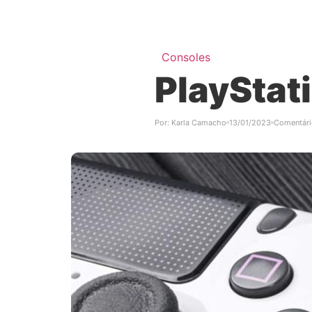
Consoles
PlayStat
Por:
Karla Camacho
13/01/2023
Comentári