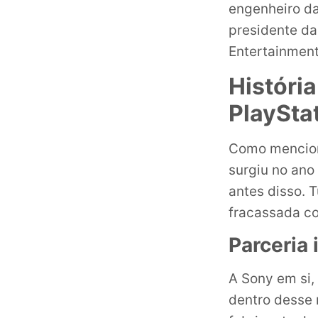
engenheiro da
presidente d
Entertainment
Históri
PlaySta
Como mencion
surgiu no ano
antes disso. 
fracassada co
Parceria 
A Sony em si,
dentro desse 