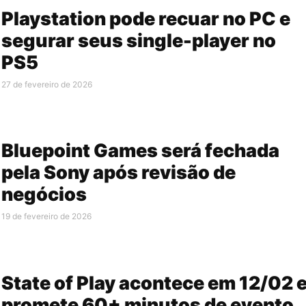
Playstation pode recuar no PC e
segurar seus single-player no
PS5
27 de fevereiro de 2026
Bluepoint Games será fechada
pela Sony após revisão de
negócios
19 de fevereiro de 2026
State of Play acontece em 12/02 
promete 60+ minutos de evento