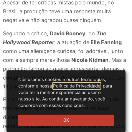
Apesar de ter críticas mistas pelo mundo, no
Brasil, a produção teve uma resposta muita
negativa e não agradou quase ninguém.
Segundo o crítico,
David Rooney
, do
The
Hollywood Reporter
, a atuação de
Elle Fanning
como uma alienígena curiosa, foi adorável, junto
com a sempre maravilhosa
Nicole Kidman
. Mas a
produção falhou ao querer acrescentar demais, e
complicar uma história de que na verdade só tem
Nós usamos cookies e outras tecnologias,
conforme nossa
Política de Privacidade
, para
18 páginas.
você ter a melhor experiência ao usar o
nosso site. Ao continuar navegando, você
Enquanto isso, a história acompanha a vida de
concorda com essas condições.
três amigos, que dedicam sua vida ao
punk
durante as comemorações dos 25 anos de
OK
reinado da
Elizabeth II
. Durante a trama, o grupo