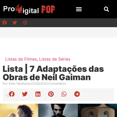
Listas de Filmes
,
Listas de Séries
Lista | 7 Adaptações das
Obras de Neil Gaiman
Por:
Ellen Takahama
22/08/2022
Comentários