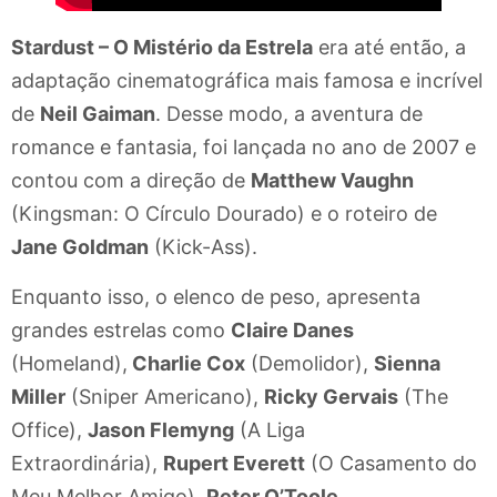
Stardust – O Mistério da Estrela
era até então, a
adaptação cinematográfica mais famosa e incrível
de
Neil Gaiman
. Desse modo, a aventura de
romance e fantasia, foi lançada no ano de 2007 e
contou com a direção de
Matthew Vaughn
(Kingsman: O Círculo Dourado) e o roteiro de
Jane Goldman
(Kick-Ass).
Enquanto isso, o elenco de peso, apresenta
grandes estrelas como
Claire Danes
(Homeland),
Charlie Cox
(Demolidor),
Sienna
Miller
(Sniper Americano),
Ricky Gervais
(The
Office),
Jason Flemyng
(A Liga
Extraordinária),
Rupert Everett
(O Casamento do
Meu Melhor Amigo),
Peter O’Toole