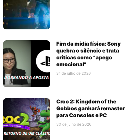
Fim da mídia física: Sony
quebra o silêncio e trata
críticas como “apego
emocional”
31 de julho de 2026
Croc 2: Kingdom of the
Gobbos ganhará remaster
para Consoles e PC
30 de julho de 2026