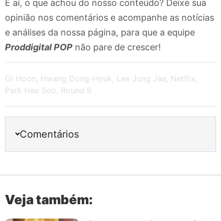
E aí, o que achou do nosso conteúdo? Deixe sua
opinião nos comentários e acompanhe as notícias
e análises da nossa página, para que a equipe
Proddigital POP
não pare de crescer!
Gi Hoon
,
Hwang Dong-Hyuk
,
Lee Jung Jae
,
Netflix
,
Park Hae Soo
,
Round 6
Comentários
Veja também: