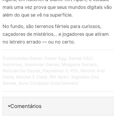
mais uma vez prova que seus mundos digitais vão
além do que se vê na superfície.
No fundo, são terrenos férteis para curiosos,
caçadores de mistérios… e jogadores que atiram
no letreiro errado — ou no certo.
Curiosidades Gamer
,
Easter Egg
,
Games 2021
,
Insomniac
,
Insomniac Games
,
Minigame Secreto
,
Noticias De Games
,
Playstation 5
,
PS5
,
Ratchet And
Clank
,
Ratchet E Clank
,
Rift Apart
,
Segredos Dos
Games
,
Sony Computer Entertainment
Comentários