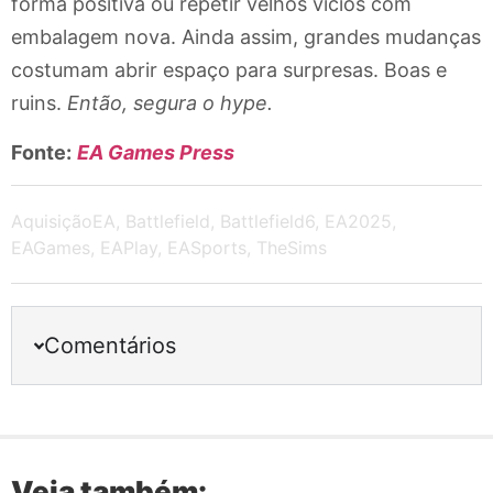
forma positiva ou repetir velhos vícios com
embalagem nova. Ainda assim, grandes mudanças
costumam abrir espaço para surpresas. Boas e
ruins.
Então, segura o hype.
Fonte:
EA Games Press
AquisiçãoEA
,
Battlefield
,
Battlefield6
,
EA2025
,
EAGames
,
EAPlay
,
EASports
,
TheSims
Comentários
Veja também: