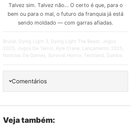
Talvez sim. Talvez não… O certo é que, para o
bem ou para o mal, o futuro da franquia já está
sendo moldado — com garras afiadas.
Brutal
,
Dying Light 3
,
Dying Light The Beast
,
Jogos
2025
,
Jogos De Terror
,
Kyle Crane
,
Lançamento 2025
,
Noticias De Games
,
Survival Horror
,
Techland
,
Zumbis
Comentários
Veja também: