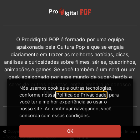
O Proddigital POP é formado por uma equipe
apaixonada pela Cultura Pop e que se engaja
diariamente em trazer as melhores notícias, dicas,
análises e curiosidades sobre filmes, séries, quadrinhos,
animações e games. Se você também é um nerd ou um
geek apaixonado por esse mundo de super-heróis e
seres de outros planetas, então embarque conosco
Nós usamos cookies e outras tecnologias,
nessa viagem incrível.
conforme nossa
Política de Privacidade
, para
você ter a melhor experiência ao usar o
nosso site. Ao continuar navegando, você
concorda com essas condições.
OK
© Copyright 2014-2026 - Proddigital
Contato
Privacidade
Termos de uso
- Todos os direitos reservados
Entrar