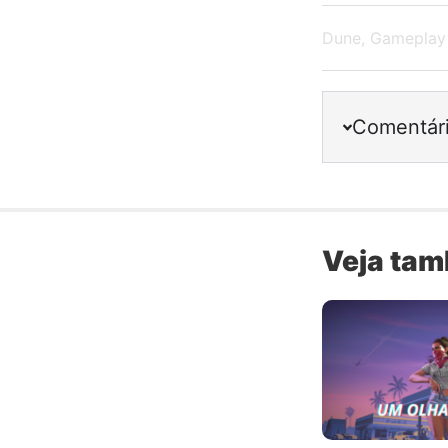
Dune
,
Gameplay
Comentár
Veja ta