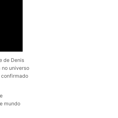
me de Denis
 no universo
á confirmado
re
de mundo