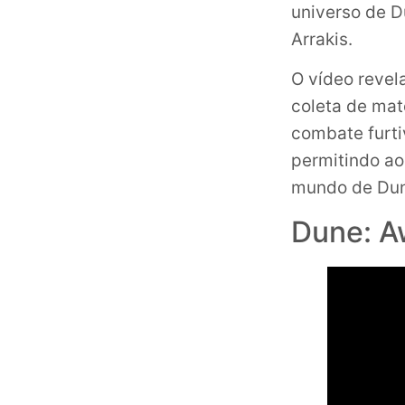
universo de D
Arrakis.
O vídeo revel
coleta de mat
combate furt
permitindo ao
mundo de Dun
Dune: A