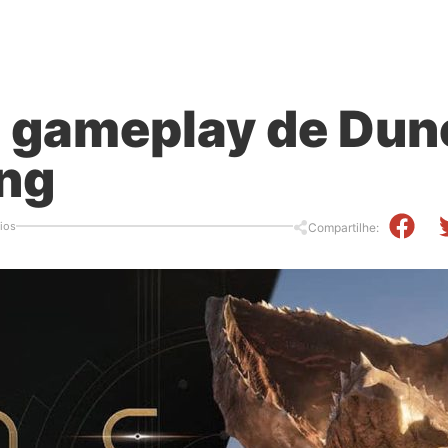
a gameplay de Dun
ng
ios
Compartilhe: