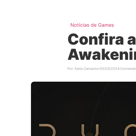
Notícias de Games
Confira 
Awakeni
Por:
Karla Camacho
05/03/2024
Comentár