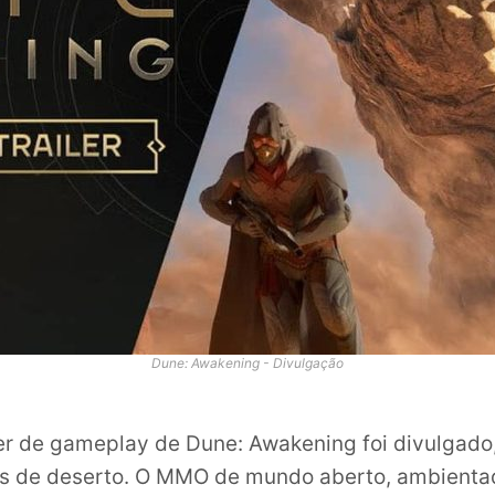
Dune: Awakening - Divulgação
er de gameplay de Dune: Awakening foi divulgado
as de deserto. O MMO de mundo aberto, ambienta