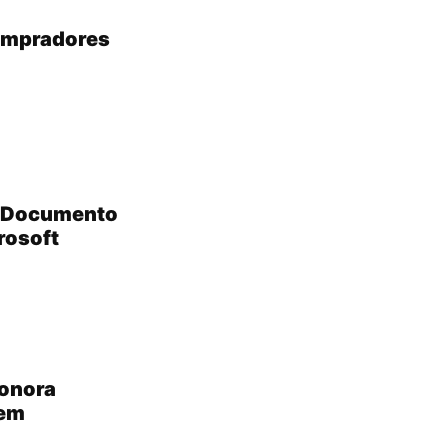
compradores
? Documento
rosoft
sonora
 em