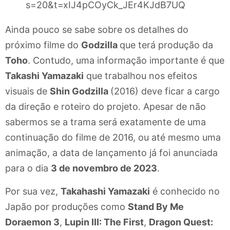
s=20&t=xIJ4pCOyCk_JEr4KJdB7UQ
Ainda pouco se sabe sobre os detalhes do
próximo filme do
Godzilla
que terá produção da
Toho
. Contudo, uma informação importante é que
Takashi Yamazaki
que trabalhou nos efeitos
visuais de
Shin Godzilla
(2016) deve ficar a cargo
da direção e roteiro do projeto. Apesar de não
sabermos se a trama será exatamente de uma
continuação do filme de 2016, ou até mesmo uma
animação, a data de lançamento já foi anunciada
para o dia
3 de novembro de 2023
.
Por sua vez,
Takahashi Yamazaki
é conhecido no
Japão por produções como
Stand By Me
Doraemon 3
,
Lupin III: The First
,
Dragon Quest: