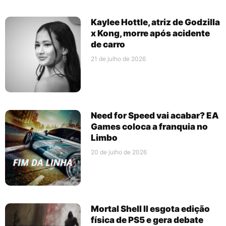
Kaylee Hottle, atriz de Godzilla
x Kong, morre após acidente
de carro
21 de julho de 2026
Need for Speed vai acabar? EA
Games coloca a franquia no
Limbo
20 de julho de 2026
Mortal Shell II esgota edição
física de PS5 e gera debate