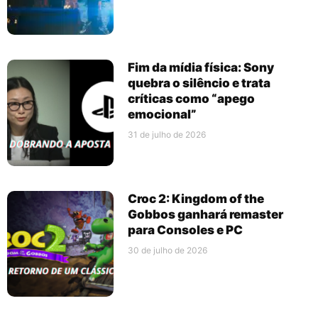
Fim da mídia física: Sony
quebra o silêncio e trata
críticas como “apego
emocional”
31 de julho de 2026
Croc 2: Kingdom of the
Gobbos ganhará remaster
para Consoles e PC
30 de julho de 2026