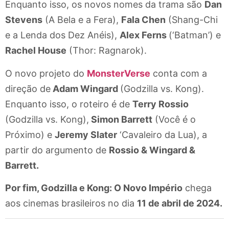
Enquanto isso, os novos nomes da trama são
Dan
Stevens
(A Bela e a Fera),
Fala Chen
(Shang-Chi
e a Lenda dos Dez Anéis),
Alex Ferns
(‘Batman’) e
Rachel House
(Thor: Ragnarok).
O novo projeto do
MonsterVerse
conta com a
direção de
Adam Wingard
(Godzilla vs. Kong).
Enquanto isso, o roteiro é de
Terry Rossio
(Godzilla vs. Kong),
Simon Barrett
(Você é o
Próximo) e
Jeremy Slater
‘Cavaleiro da Lua), a
partir do argumento de
Rossio & Wingard &
Barrett.
Por fim, Godzilla e Kong: O Novo Império
chega
aos cinemas brasileiros no dia
11 de abril de 2024.