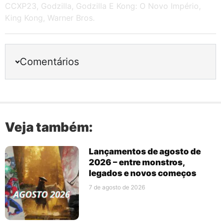
CCXP23
,
Godzilla
,
Godzilla E Kong: O Novo Império
,
King Kong
,
Warner Bros.
Comentários
Veja também:
Lançamentos de agosto de
2026 – entre monstros,
legados e novos começos
7 de agosto de 2026