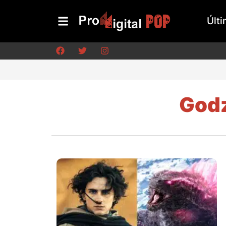
Últi
Godz