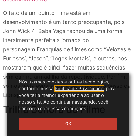
O fato de um quinto filme está em
desenvolvimento é um tanto preocupante, pois
John Wick 4: Baba Yaga fechou de uma forma
literalmente perfeita a jornada do
personagem.Franquias de filmes como “Velozes e
Furiosos”, “Jason”, “Jogos Mortais”, e outros, nos
mostraram que é difícil fazer muitas sequências
sem cair na armadilha da repetitividade. Por fim,
Nós usamos cookies e outras tecnologias,
só nos resta esperar para ver o próximo passo da
conforme nossa
Política de Privacidade
, para
Lionsgate sobre esse universo.
você ter a melhor experiência ao usar o
nosso site. Ao continuar navegando, você
Trilha Sonora do Filme
concorda com essas condições.
OK