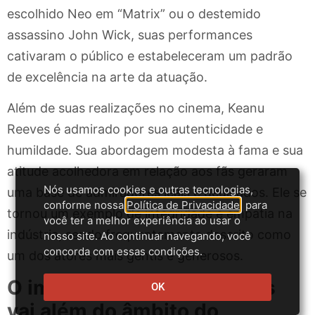
escolhido Neo em “Matrix” ou o destemido
assassino John Wick, suas performances
cativaram o público e estabeleceram um padrão
de excelência na arte da atuação.
Além de suas realizações no cinema, Keanu
Reeves é admirado por sua autenticidade e
humildade. Sua abordagem modesta à fama e sua
atitude acolhedora em relação aos fãs geraram
Nós usamos cookies e outras tecnologias,
uma base de admiradores leais e dedicados. Ele se
conforme nossa
Política de Privacidade
, para
tornou um exemplo de integridade e empatia na
você ter a melhor experiência ao usar o
indústria, sendo frequentemente descrito como
nosso site. Ao continuar navegando, você
concorda com essas condições.
um dos atores mais gentis e generosos.
O impacto de Keanu Reeves
OK
vai além do âmbito do