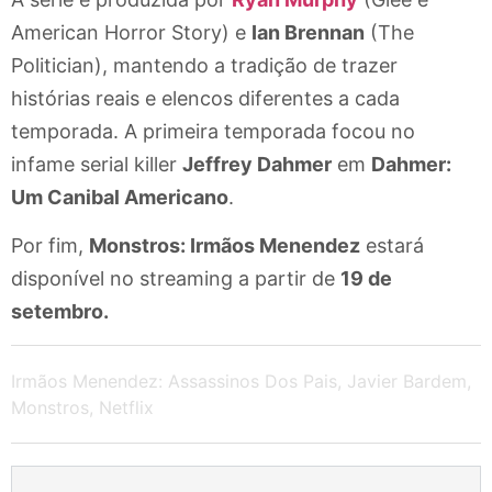
American Horror Story) e
Ian Brennan
(The
Politician), mantendo a tradição de trazer
histórias reais e elencos diferentes a cada
temporada. A primeira temporada focou no
infame serial killer
Jeffrey Dahmer
em
Dahmer:
Um Canibal Americano
.
Por fim,
Monstros: Irmãos Menendez
estará
disponível no streaming a partir de
19 de
setembro.
Irmãos Menendez: Assassinos Dos Pais
,
Javier Bardem
,
Monstros
,
Netflix