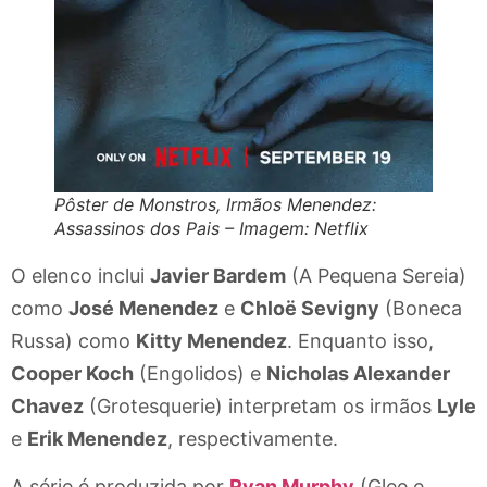
Pôster de Monstros, Irmãos Menendez:
Assassinos dos Pais – Imagem: Netflix
O elenco inclui
Javier Bardem
(A Pequena Sereia)
como
José Menendez
e
Chloë Sevigny
(Boneca
Russa) como
Kitty Menendez
. Enquanto isso,
Cooper Koch
(Engolidos) e
Nicholas Alexander
Chavez
(Grotesquerie) interpretam os irmãos
Lyle
e
Erik Menendez
, respectivamente.
A série é produzida por
Ryan Murphy
(Glee e