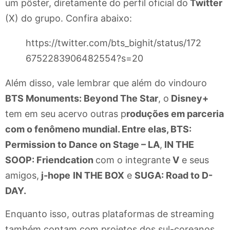
um pôster, diretamente do perfil oficial do
Twitter
(X) do grupo. Confira abaixo:
https://twitter.com/bts_bighit/status/172
6752283906482554?s=20
Além disso, vale lembrar que além do vindouro
BTS Monuments: Beyond The Star
, o
Disney+
tem em seu acervo outras p
roduções em parceria
com o fenômeno mundial. Entre elas, BTS:
Permission to Dance on Stage – LA
,
IN THE
SOOP: Friendcation
com o integrante
V
e seus
amigos,
j-hope
IN THE BOX
e
SUGA: Road to D-
DAY.
Enquanto isso, outras plataformas de streaming
também contam com projetos dos sul-coreanos,