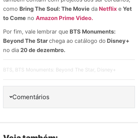
como
Bring The Soul: The Movie
da
Netflix
e
Yet
to Come
no
Amazon Prime Video.
Por fim, vale lembrar que
BTS Monuments:
Beyond The Star
chega ao catálogo do
Disney+
no dia
20 de dezembro.
BTS
,
BTS Monuments: Beyond The Star
,
Disney+
Comentários
Veja também: