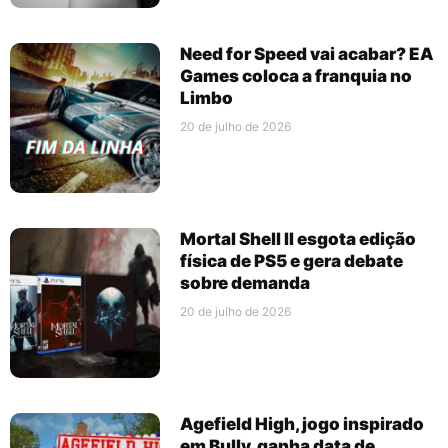
Need for Speed vai acabar? EA
Games coloca a franquia no
Limbo
20 de julho de 2026
Mortal Shell II esgota edição
física de PS5 e gera debate
sobre demanda
20 de julho de 2026
Agefield High, jogo inspirado
em Bully, ganha data de