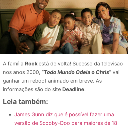
A família
Rock
está de volta! Sucesso da televisão
nos anos 2000, “
Todo Mundo Odeia o Chris
” vai
ganhar um reboot animado em breve. As
informações são do site
Deadline
.
Leia também:
James Gunn diz que é possível fazer uma
versão de Scooby-Doo para maiores de 18