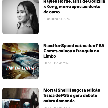
Kaylee Hottle, atriz de Godzilla
x Kong, morre após acidente
de carro
21 de julho de 2026
Need for Speed vai acabar? EA
Games coloca a franquia no
Limbo
20 de julho de 2026
Mortal Shell II esgota edição
física de PS5 e gera debate
sobre demanda
20 de julho de 2026