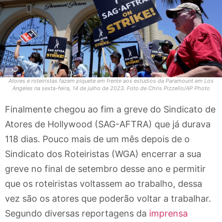
Atores e roteiristas fazem piquete em frente aos estúdios da Paramount em Los
Angeles na sexta-feira, 14 de julho de 2023. Foto de Chris Pizzello/AP Photo
Finalmente chegou ao fim a greve do Sindicato de
Atores de Hollywood (SAG-AFTRA) que já durava
118 dias. Pouco mais de um mês depois de o
Sindicato dos Roteiristas (WGA) encerrar a sua
greve no final de setembro desse ano e permitir
que os roteiristas voltassem ao trabalho, dessa
vez são os atores que poderão voltar a trabalhar.
Segundo diversas reportagens da
imprensa