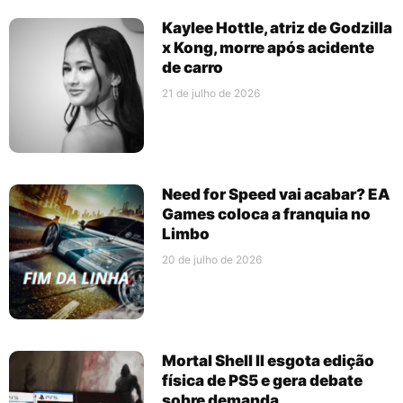
Kaylee Hottle, atriz de Godzilla
x Kong, morre após acidente
de carro
21 de julho de 2026
Need for Speed vai acabar? EA
Games coloca a franquia no
Limbo
20 de julho de 2026
Mortal Shell II esgota edição
física de PS5 e gera debate
sobre demanda