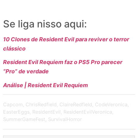
Se liga nisso aqui:
10 Clones de Resident Evil para reviver o terror
clássico
Resident Evil Requiem faz o PS5 Pro parecer
“Pro” de verdade
Análise | Resident Evil Requiem
Capcom
,
ChrisRedfield
,
ClaireRedfield
,
CodeVeronica
,
EasterEggs
,
ResidentEvil
,
ResidentEvilVeronica
,
SummerGameFest
,
SurvivalHorror