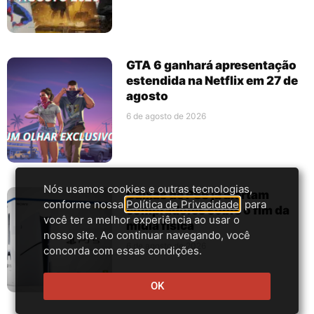
GTA 6 ganhará apresentação
estendida na Netflix em 27 de
agosto
6 de agosto de 2026
Nós usamos cookies e outras tecnologias,
Caixas de PS5 já alertam
conforme nossa
Política de Privacidade
, para
compradores sobre o fim da
você ter a melhor experiência ao usar o
mídia física
nosso site. Ao continuar navegando, você
6 de agosto de 2026
concorda com essas condições.
OK