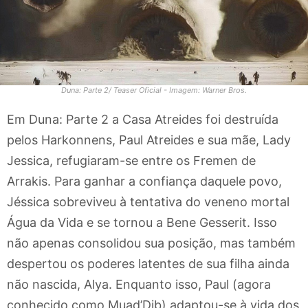
Duna: Parte 2/ Teaser Oficial - Imagem: Warner Bros.
Em Duna: Parte 2 a Casa Atreides foi destruída
pelos Harkonnens, Paul Atreides e sua mãe, Lady
Jessica, refugiaram-se entre os Fremen de
Arrakis. Para ganhar a confiança daquele povo,
Jéssica sobreviveu à tentativa do veneno mortal
Água da Vida e se tornou a Bene Gesserit. Isso
não apenas consolidou sua posição, mas também
despertou os poderes latentes de sua filha ainda
não nascida, Alya. Enquanto isso, Paul (agora
conhecido como Muad’Dib) adaptou-se à vida dos