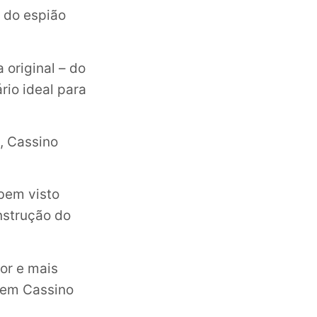
o do espião
original – do
rio ideal para
, Cassino
 bem visto
nstrução do
or e mais
 em Cassino