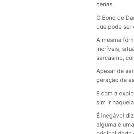
cenas.
O Bond de Dan
que pode ser d
A mesma fórm
incríveis, si
sarcasmo, co
Apesar de ser
geração de es
E com a explo
sim ir naquela
É inegável di
alguma é uma 
originalidade