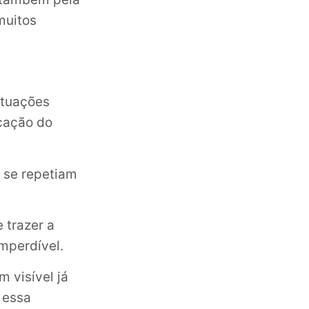
muitos
ituações
icação do
 se repetiam
 trazer a
mperdível.
 visível já
 essa