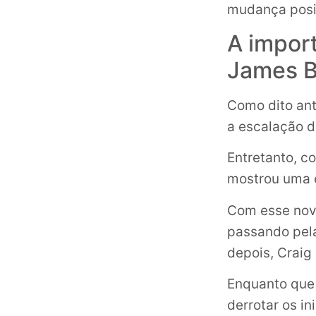
mudança posit
A import
James 
Como dito ant
a escalação d
Entretanto, c
mostrou uma e
Com esse novo
passando pela
depois, Craig
Enquanto que
derrotar os i