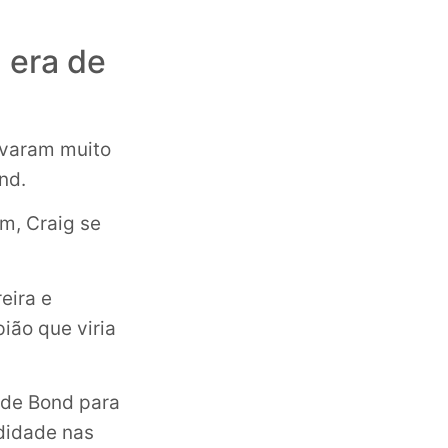
 era de
ovaram muito
nd.
m, Craig se
eira e
ião que viria
 de Bond para
ndidade nas