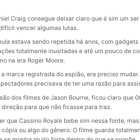
iel Craig consegue deixar claro que é sim um se
ifícil vencer algumas lutas.
ula estava sendo repetida há anos, com gadgets
tuações totalmente inusitadas e até um pouco de c
mo na era Roger Moore.
 a marca registrada do espião, era preciso mudar
pectadores precisava de ter uma razão para assist
são dos filmes de Jason Bourne, ficou claro que 
 direção para que não ficasse para traz.
zer que Cassino Royale bebe sim nessa fonte, mas
cópia ou algo do gênero. O filme guarda totalme
 e se mostra muito forte dentro do que se propõe.