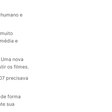
r humano e
 muito
omédia e
. Uma nova
ir os filmes.
007 precisava
 de forma
nte sua