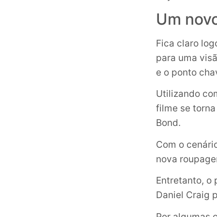
Um novo
Fica claro lo
para uma visã
e o ponto cha
Utilizando co
filme se torn
Bond.
Com o cenário
nova roupagem
Entretanto, o
Daniel Craig p
Por algumas c