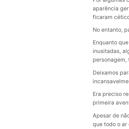
aparência ger
ficaram cétic
No entanto, p
Enquanto que 
inusitadas, a
personagem, t
Deixamos para
incansavelme
Era preciso re
primeira aven
Apesar de não
que todo o ar