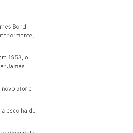
James Bond
nteriormente,
 em 1953, o
cer James
 novo ator e
m a escolha de
e também pela