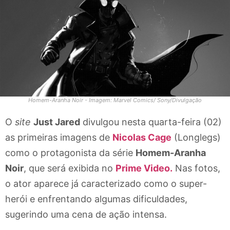
Homem-Aranha Noir - Imagem: Marvel Comics/ Sony/Divulgação
O
site
Just Jared
divulgou nesta quarta-feira (02)
as primeiras imagens de
Nicolas Cage
(Longlegs)
como o protagonista da série
Homem-Aranha
Noir
, que será exibida no
Prime Video.
Nas fotos,
o ator aparece já caracterizado como o super-
herói e enfrentando algumas dificuldades,
sugerindo uma cena de ação intensa.