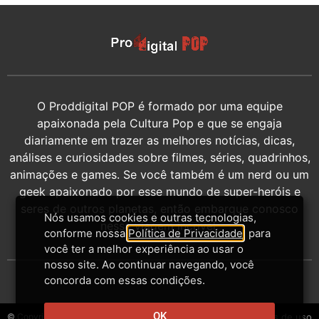
O Proddigital POP é formado por uma equipe
apaixonada pela Cultura Pop e que se engaja
diariamente em trazer as melhores notícias, dicas,
análises e curiosidades sobre filmes, séries, quadrinhos,
animações e games. Se você também é um nerd ou um
geek apaixonado por esse mundo de super-heróis e
seres de outros planetas, então embarque conosco
Nós usamos cookies e outras tecnologias,
nessa viagem incrível.
conforme nossa
Política de Privacidade
, para
você ter a melhor experiência ao usar o
nosso site. Ao continuar navegando, você
concorda com essas condições.
OK
© Copyright 2014-2026 - Proddigital
Contato
Privacidade
Termos de uso