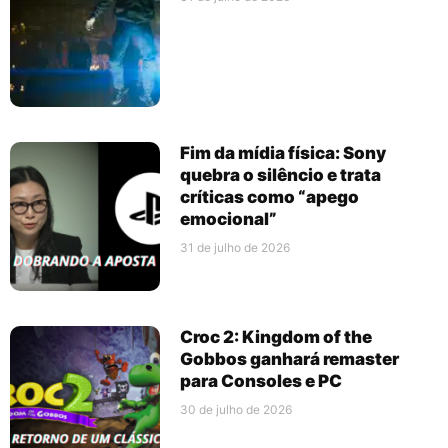
Fim da mídia física: Sony
quebra o silêncio e trata
críticas como “apego
emocional”
31 de julho de 2026
Croc 2: Kingdom of the
Gobbos ganhará remaster
para Consoles e PC
30 de julho de 2026